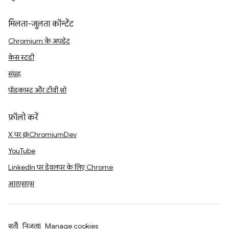
मिलता-जुलता कॉन्टेंट
Chromium के अपडेट
केस स्टडी
संग्रह
पॉडकास्ट और टीवी शो
फ़ॉलो करें
X पर @ChromiumDev
YouTube
LinkedIn पर डेवलपर के लिए Chrome
आरएसएस
शर्तें
निजता
Manage cookies