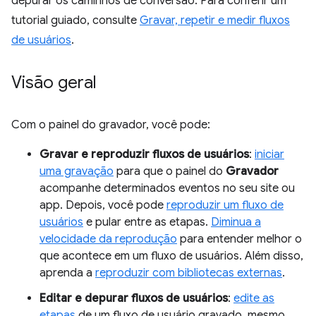
depurar os caminhos de conversão. Para conferir um
tutorial guiado, consulte
Gravar, repetir e medir fluxos
de usuários
.
Visão geral
Com o painel do gravador, você pode:
Gravar e reproduzir fluxos de usuários
:
iniciar
uma gravação
para que o painel do
Gravador
acompanhe determinados eventos no seu site ou
app. Depois, você pode
reproduzir um fluxo de
usuários
e pular entre as etapas.
Diminua a
velocidade da reprodução
para entender melhor o
que acontece em um fluxo de usuários. Além disso,
aprenda a
reproduzir com bibliotecas externas
.
Editar e depurar fluxos de usuários
:
edite as
etapas
de um fluxo de usuário gravado, mesmo