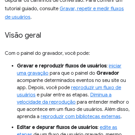
depurar os caminhos de conversão. Para conferir um
tutorial guiado, consulte
Gravar, repetir e medir fluxos
de usuários
.
Visão geral
Com o painel do gravador, você pode:
Gravar e reproduzir fluxos de usuários
:
iniciar
uma gravação
para que o painel do
Gravador
acompanhe determinados eventos no seu site ou
app. Depois, você pode
reproduzir um fluxo de
usuários
e pular entre as etapas.
Diminua a
velocidade da reprodução
para entender melhor o
que acontece em um fluxo de usuários. Além disso,
aprenda a
reproduzir com bibliotecas externas
.
Editar e depurar fluxos de usuários
:
edite as
etapas
de um fluxo de usuário gravado, mesmo