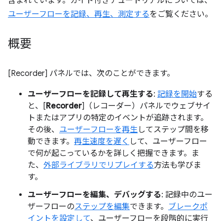
含まれています。ガイド付きチュートリアルについては、
ユーザーフローを記録、再生、測定する
をご覧ください。
概要
[Recorder] パネルでは、次のことができます。
ユーザーフローを記録して再生する
:
記録を開始
する
と、[
Recorder
]（レコーダー）パネルでウェブサイ
トまたはアプリの特定のイベントが追跡されます。
その後、
ユーザーフローを再生
してステップ間を移
動できます。
再生速度を遅く
して、ユーザーフロー
で何が起こっているかを詳しく把握できます。ま
た、
外部ライブラリでリプレイする
方法も学びま
す。
ユーザーフローを編集、デバッグする
: 記録中のユー
ザーフローの
ステップを編集
できます。
ブレークポ
イントを設定して
、ユーザーフローを段階的に実行