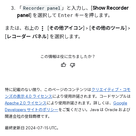
「
Recorder panel
」と入力し、[
Show Recorder
panel
] を選択して
Enter
キーを押します。
more_vert
または、右上の
[
その他アイコン
] > [
その他のツール
] >
[
レコーダー パネル
] を選択します。
この情報は役に立ちましたか？
特に記載のない限り、このページのコンテンツは
クリエイティブ・コモ
ンズの表示 4.0 ライセンス
により使用許諾されます。コードサンプルは
Apache 2.0 ライセンス
により使用許諾されます。詳しくは、
Google
Developers サイトのポリシー
をご覧ください。Java は Oracle および
関連会社の登録商標です。
最終更新日 2024-07-15 UTC。