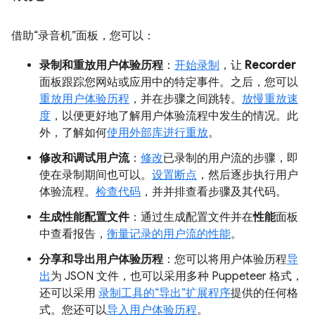
借助“录音机”面板，您可以：
录制和重放用户体验历程
：
开始录制
，让
Recorder
面板跟踪您网站或应用中的特定事件。之后，您可以
重放用户体验历程
，并在步骤之间跳转。
放慢重放速
度
，以便更好地了解用户体验流程中发生的情况。此
外，了解如何
使用外部库进行重放
。
修改和调试用户流
：
修改
已录制的用户流的步骤，即
使在录制期间也可以。
设置断点
，然后逐步执行用户
体验流程。
检查代码
，并并排查看步骤及其代码。
生成性能配置文件
：通过生成配置文件并在
性能
面板
中查看报告，
衡量记录的用户流的性能
。
分享和导出用户体验历程
：您可以将用户体验历程
导
出
为 JSON 文件，也可以采用多种 Puppeteer 格式，
还可以采用
录制工具的“导出”扩展程序
提供的任何格
式。您还可以
导入用户体验历程
。