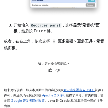
开始输入
Recorder panel
，选择
显示“录音机”面
板
，然后按
Enter
键。
more_vert
或者，在右上角，依次选择
更多选项
>
更多工具
>
录音
机面板
。
该内容对您有帮助吗？
如未另行说明，那么本页面中的内容已根据
知识共享署名 4.0 许可
获得了
许可，并且代码示例已根据
Apache 2.0 许可
获得了许可。有关详情，请
参阅
Google 开发者网站政策
。Java 是 Oracle 和/或其关联公司的注册
商标。