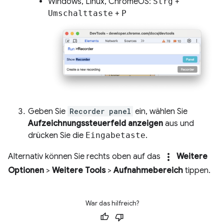
Windows, Linux, ChromeOS:
Strg
+
Umschalttaste
+
P
Geben Sie
Recorder panel
ein, wählen Sie
Aufzeichnungssteuerfeld anzeigen
aus und
drücken Sie die
Eingabetaste
.
more_vert
Alternativ können Sie rechts oben auf das
Weitere
Optionen
>
Weitere Tools
>
Aufnahmebereich
tippen.
War das hilfreich?