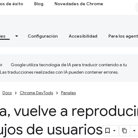
os de éxito
Blog
Novedades de Chrome
les
Configuración
Accesibilidad
Para los agen
Google utiliza tecnología de IA para traducir contenido a tu
 Las traducciones realizadas con IA pueden contener errores.
Docs
Chrome DevTools
Paneles
a
,
vuelve a reproduci
lujos de usuarios