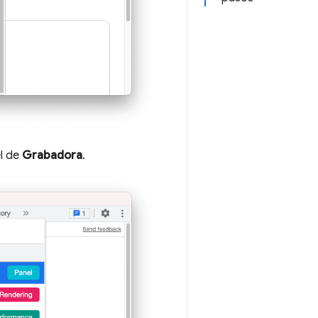
el de
Grabadora
.