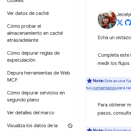
cookies
Ver datos de caché
Jecely
Cómo probar el
almacenamiento en caché
Echa un vistazo
atrás
/
adelante
Cómo depurar reglas de
Completa este i
especulación
medir los flujos
Depura herramientas de Web
MCP
Nota:
Esta es una fu
tus
comentarios
para re
Cómo depurar servicios en
segundo plano
Para obtener má
Ver detalles del marco
pasos, consulta
Visualiza los datos de la
Nota:
Esta función s