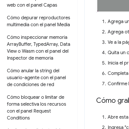
web con el panel Capas
Cómo depurar reproductores
Agrega un 
multimedia con el panel Media
Agrega otr
Cómo inspeccionar memoria
Ve a la pá
Array
Buffer
,
Typed
Array
,
Data
View o Wasm con el panel del
Quita un c
Inspector de memoria
Inicia el 
Cómo anular la string del
Completa 
usuario-agente con el panel
Confirme 
de condiciones de red
Cómo bloquear o limitar de
Cómo grab
forma selectiva los recursos
con el panel Request
Abre esta
Conditions
Ingresa "