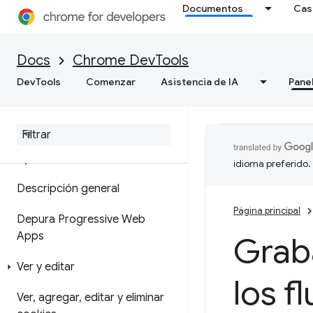
Documentos
Cas
de memoria
Cómo grabar instantáneas de
Docs
Chrome DevTools
montón
DevTools
Comenzar
Asistencia de IA
Pane
Herramienta de generación de
perfiles de asignación
Aplicación
idioma preferido.
Descripción general
Página principal
Depura Progressive Web
Apps
Grab
Ver y editar
los f
Ver
,
agregar
,
editar y eliminar