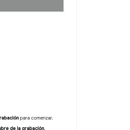
grabación
para comenzar.
bre de la grabación
.