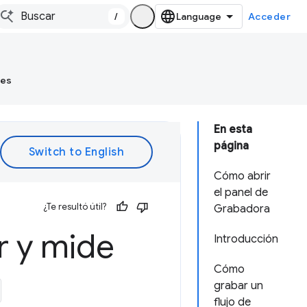
/
Acceder
tes
En esta
página
Cómo abrir
el panel de
¿Te resultó útil?
Grabadora
r y mide
Introducción
Cómo
grabar un
flujo de