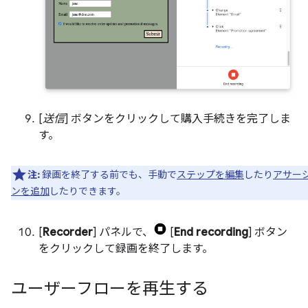
[
送信
] ボタンをクリックして購入手続きを完了しま
す。
注:
録画を終了する前でも、手動で
ステップを編集
したり
アサー
ンを追加
したりできます。
[
Recorder
] パネルで、
[
End recording
] ボタン
をクリックして録画を終了します。
ユーザーフローを再生する