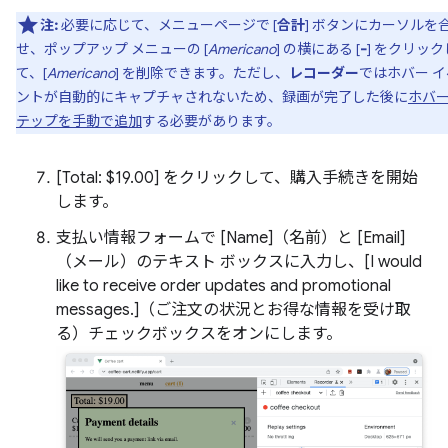
注:
必要に応じて、メニューページで [
合計
] ボタンにカーソルを
せ、ポップアップ メニューの [
Americano
] の横にある [
-
] をクリック
て、[
Americano
] を削除できます。ただし、
レコーダー
ではホバー イ
ントが自動的にキャプチャされないため、録画が完了した後に
ホバー
テップを手動で追加
する必要があります。
[
Total: $19.00] をクリックして、購入手続きを開始
します。
支払い情報フォームで [
Name]（名前）と [
Email]
（メール）のテキスト ボックスに入力し、[
I would
like to receive order updates and promotional
messages.]（ご注文の状況とお得な情報を受け取
る）チェックボックスをオンにします。