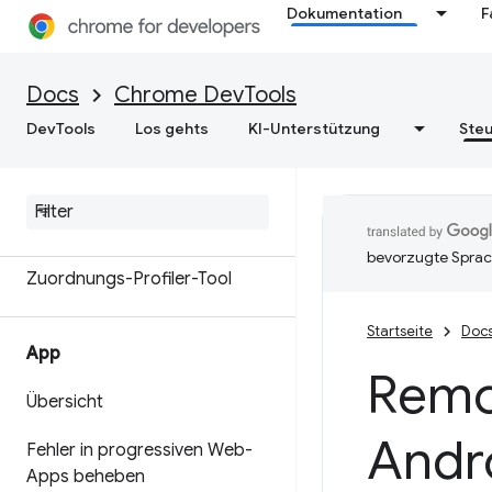
Dokumentation
F
Arbeitsspeicher
Übersicht
Docs
Chrome DevTools
DevTools
Los gehts
KI-Unterstützung
Steu
Speicherterminologie
Speicherprobleme beheben
Heap-Snapshots aufzeichnen
bevorzugte Sprac
Zuordnungs-Profiler-Tool
Startseite
Doc
App
Remo
Übersicht
Andr
Fehler in progressiven Web-
Apps beheben