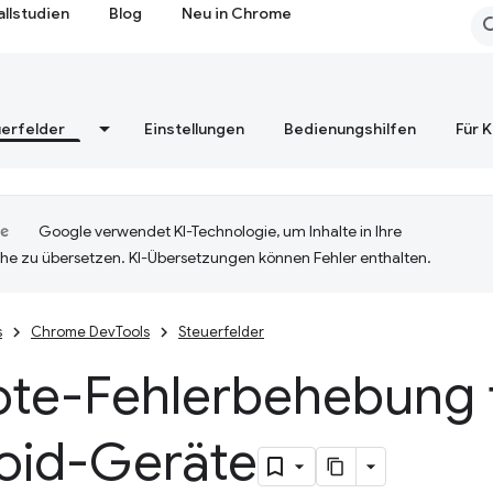
allstudien
Blog
Neu in Chrome
erfelder
Einstellungen
Bedienungshilfen
Für 
Google verwendet KI-Technologie, um Inhalte in Ihre
he zu übersetzen. KI-Übersetzungen können Fehler enthalten.
s
Chrome DevTools
Steuerfelder
te-Fehlerbehebung 
oid-Geräte