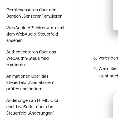
Gerätesensoren über den
Bereich „Sensoren“ emulieren
Web
Audio API-Messwerte mit
dem Web
Audio-Steuerfeld
ansehen
Authenticatoren über das
Verbinden
Web
Authn-Steuerfeld
emulieren
Wenn Sie I
steht noc
Animationen über das
Steuerfeld „Animationen“
prüfen und ändern
Änderungen an HTML
,
CSS
und Java
Script über das
Steuerfeld „Änderungen“