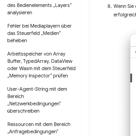
des Bedienelements „Layers“
Wenn Sie 
analysieren
erfolgreic
Fehler bei Mediaplayern über
das Steuerfeld „Medien“
beheben
Arbeitsspeicher von Array
Buffer
,
Typed
Array
,
Data
View
oder Wasm mit dem Steuerfeld
„Memory Inspector“ prüfen
User-Agent-String mit dem
Bereich
„Netzwerkbedingungen“
überschreiben
Ressourcen mit dem Bereich
„Anfragebedingungen“