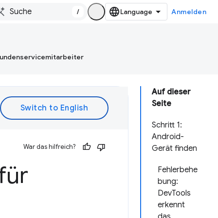
/
Anmelden
Kundenservicemitarbeiter
Auf dieser
Seite
Schritt 1:
Android-
War das hilfreich?
Gerät finden
für
Fehlerbehe
bung:
DevTools
erkennt
das