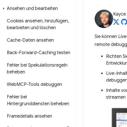
Ansehen und bearbeiten
Kayce
Cookies ansehen
,
hinzufügen
,
bearbeiten und löschen
Sie können Liv
Cache-Daten ansehen
remote debuggen
Back-Forward-Caching testen
Richten S
Entwicklu
Fehler bei Spekulationsregeln
beheben
Live-Inha
debugge
Web
MCP-Tools debuggen
Inhalte v
Fehler bei
streamen
Hintergrunddiensten beheben
Framedetails ansehen