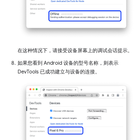
在这种情况下，请接受设备屏幕上的调试会话提示。
如果您看到 Android 设备的型号名称，则表示
DevTools 已成功建立与设备的连接。