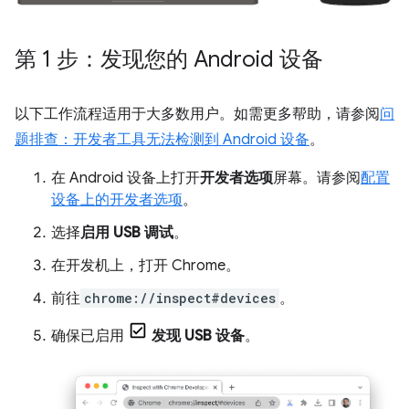
第 1 步：发现您的 Android 设备
以下工作流程适用于大多数用户。如需更多帮助，请参阅
问
题排查：开发者工具无法检测到 Android 设备
。
在 Android 设备上打开
开发者选项
屏幕。请参阅
配置
设备上的开发者选项
。
选择
启用 USB 调试
。
在开发机上，打开 Chrome。
前往
chrome://inspect#devices
。
确保已启用
发现 USB 设备
。