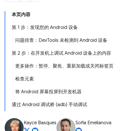
本页内容
第 1 步：发现您的 Android 设备
问题排查：DevTools 未检测到 Android 设备
第 2 步：在开发机上调试 Android 设备上的内容
更多操作：暂停、聚焦、重新加载或关闭标签页
检查元素
将 Android 屏幕投屏到开发机器
通过 Android 调试桥 (adb) 手动调试
Kayce Basques
Sofia Emelianova