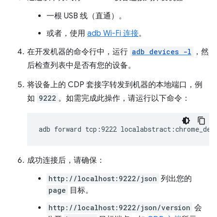
一根 USB 线（直通）。
或者，使用
adb Wi-Fi 连接
。
在开发机器的命令行中，运行
adb devices -l
，然
后检查列表中是否有您的设备。
将设备上的 CDP 套接字转发到机器的本地端口，例
如
9222
。如需完成此操作，请运行以下命令：
adb
forward
tcp:9222
成功连接后，请确保：
http://localhost:9222/json
列出您的
page
目标。
http://localhost:9222/json/version
会