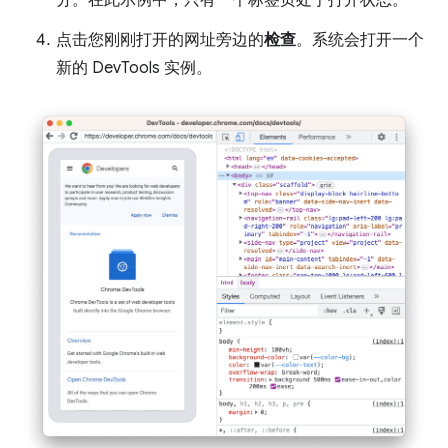
点击您刚刚打开的网址旁边的
检查
。系统会打开一个
新的 DevTools 实例。