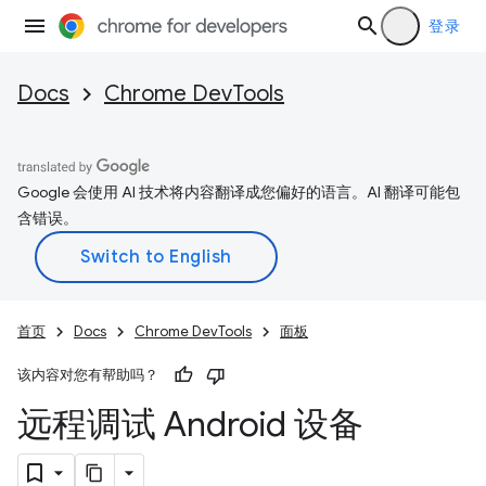
登录
Docs
Chrome DevTools
Google 会使用 AI 技术将内容翻译成您偏好的语言。AI 翻译可能包
含错误。
首页
Docs
Chrome DevTools
面板
该内容对您有帮助吗？
远程调试 Android 设备