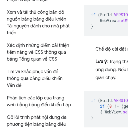
Xem và tải thủ công bản đồ
if
(
Build
.
VERSIO
nguồn bằng bảng điều khiển
WebView
.
setW
Tài nguyên dành cho nhà phát
}
triển
Xác định những điểm cải thiện
Chế độ cài đặt
tiềm năng về CSS thông qua
bảng Tổng quan về CSS
Lưu ý
: Trạng th
ứng dụng. Nếu 
Tìm và khắc phục vấn đề
gian chạy.
thông qua bảng điều khiển
Vấn đề
Phân tích các lớp của trang
if
(
Build
.
VERSIO
web bằng bảng điều khiển Lớp
if
(
0
!=
(
g
{
WebView
.
se
Gỡ lỗi trình phát nội dung đa
}
phương tiện bằng bảng điều