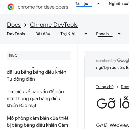
suất kết xuất
Tài liệu
Nghiên cứu
Mô phỏng các tính năng đa
phương tiện của CSS
Docs
Chrome DevTools
Áp dụng hiệu ứng kết xuất
DevTools
Bắt đầu
Trợ lý AI
Panels
Bảng điều khiển khác
Kiểm tra và gỡ lỗi các địa chỉ
ngữ bạn ưu tiên. B
đã lưu bằng bảng điều khiển
Tự động điền
Trang chủ
Doc
Tìm hiểu về các vấn đề bảo
Gỡ lỗ
mật thông qua bảng điều
khiển Bảo mật
Mô phỏng cảm biến của thiết
bị bằng bảng điều khiển Cảm
Gỡ lỗi WebView