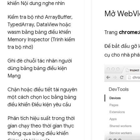
khiển Nội dung nghe nhìn
Mở Web
Vi
Kiểm tra bộ nhớ Array
Buffer
,
Typed
Array
,
Data
View hoặc
wasm bằng bảng điều khiển
Trang
chrome:/
Memory Inspector (Trình kiểm
Để bắt đầu gỡ l
tra bộ nhớ)
cụ cho nhà phát
Ghi đè chuỗi tác nhân người
dùng bằng bảng điều kiện
Mạng
Chặn hoặc điều tiết tài nguyên
một cách chọn lọc bằng bảng
điều khiển Điều kiện yêu cầu
Phân tích hiệu suất trong thời
gian chạy theo thời gian thực
thông qua bảng điều khiển