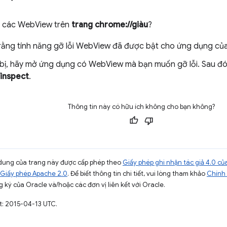
y các WebView trên
trang chrome://giàu
?
rằng tính năng gỡ lỗi WebView đã được bật cho ứng dụng củ
t bị, hãy mở ứng dụng có WebView mà bạn muốn gỡ lỗi. Sau đó
inspect
.
Thông tin này có hữu ích không cho bạn không?
ội dung của trang này được cấp phép theo
Giấy phép ghi nhận tác giả 4.0 
Giấy phép Apache 2.0
. Để biết thông tin chi tiết, vui lòng tham khảo
Chính 
 ký của Oracle và/hoặc các đơn vị liên kết với Oracle.
t: 2015-04-13 UTC.