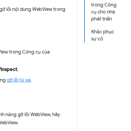
trong Công
ể gỡ lỗi nội dung WebView trong
cụ cho nhà
phát triển
Khắc phục
sự cố
View trong Công cụ của
/inspect
.
ăng
gỡ lỗi từ xa
.
ính năng gỡ lỗi WebView, hãy
WebView.