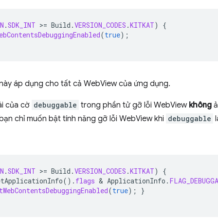
N
.
SDK_INT
>
=
Build
.
VERSION_CODES
.
KITKAT
)
{
ebContentsDebuggingEnabled
(
true
);
 này áp dụng cho tất cả WebView của ứng dụng.
ái của cờ
debuggable
trong phần tử gỡ lỗi WebView
không
ả
bạn chỉ muốn bật tính năng gỡ lỗi WebView khi
debuggable
l
N
.
SDK_INT
>
=
Build
.
VERSION_CODES
.
KITKAT
)
{
etApplicationInfo
().
flags
 & 
ApplicationInfo
.
FLAG_DEBUGG
tWebContentsDebuggingEnabled
(
true
);
}