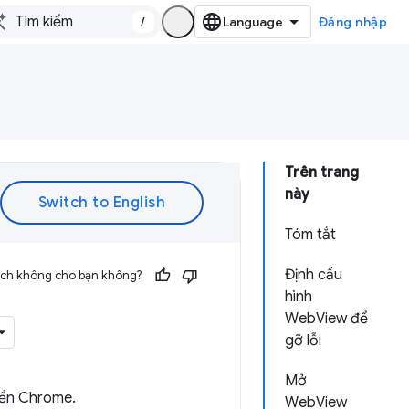
/
Đăng nhập
Trên trang
này
Tóm tắt
Định cấu
 ích không cho bạn không?
hình
WebView để
gỡ lỗi
Mở
iển Chrome.
WebView