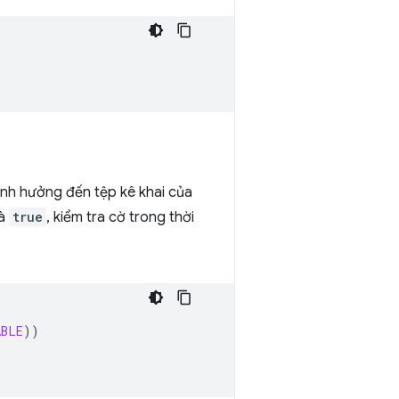
nh hưởng đến tệp kê khai của
à
true
, kiểm tra cờ trong thời
ABLE
))