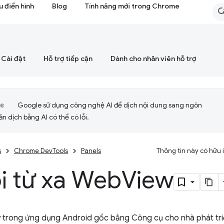
 điển hình
Blog
Tính năng mới trong Chrome
Cài đặt
Hỗ trợ tiếp cận
Dành cho nhân viên hỗ trợ
Google sử dụng công nghệ AI để dịch nội dung sang ngôn
ản dịch bằng AI có thể có lỗi.
s
Chrome DevTools
Panels
Thông tin này có hữu
i từ xa Web
View
 trong ứng dụng Android gốc bằng Công cụ cho nhà phát tr