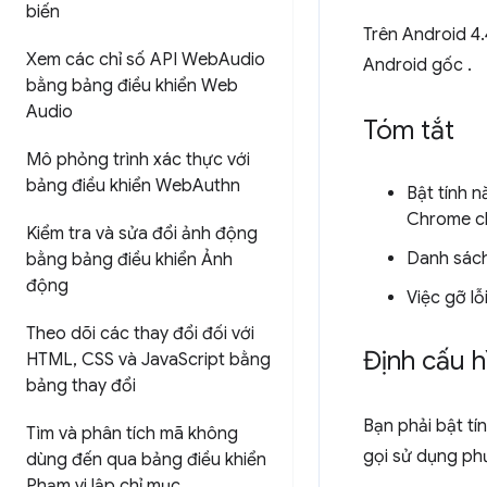
biến
Trên Android 4.
Xem các chỉ số API Web
Audio
Android gốc .
bằng bảng điều khiển Web
Audio
Tóm tắt
Mô phỏng trình xác thực với
bảng điều khiển Web
Authn
Bật tính 
Chrome ch
Kiểm tra và sửa đổi ảnh động
Danh sách
bằng bảng điều khiển Ảnh
động
Việc gỡ l
Theo dõi các thay đổi đối với
Định cấu 
HTML
,
CSS và Java
Script bằng
bảng thay đổi
Bạn phải bật tí
Tìm và phân tích mã không
gọi sử dụng ph
dùng đến qua bảng điều khiển
Phạm vi lập chỉ mục