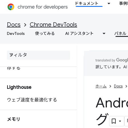
ドキュメント
事例
extensibility API を使用してパ
フォーマンス データをカスタ
マイズする
Docs
Chrome DevTools
DevTools
使ってみる
AI アシスタント
パネル
ウェブサイトのパフォーマンス
に関する行動につながるインサ
イトを取得
パフォーマンス トレースを保
訳しています。A
存する
ホーム
Docs
Lighthouse
And
ウェブ速度を最適化する
グ
メモリ