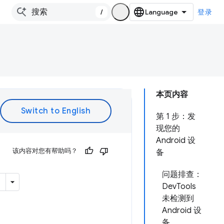
/
登录
本页内容
第 1 步：发
现您的
Android 设
该内容对您有帮助吗？
备
问题排查：
DevTools
未检测到
Android 设
备