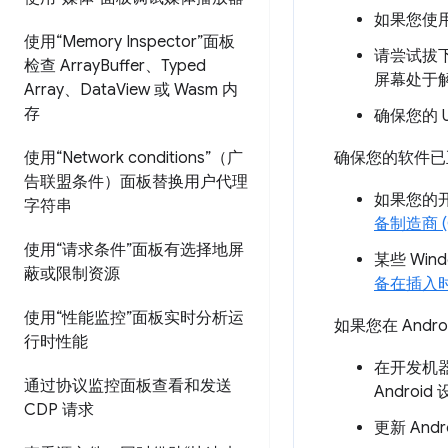
如果您使用
使用“Memory Inspector”面板
请尝试拔下
检查 Array
Buffer、Typed
屏幕处于
Array、Data
View 或 Wasm 内
存
确保您的 
确保您的软件已
使用“Network conditions”（广
告联盟条件）面板替换用户代理
如果您的开
字符串
备制造商 (
使用“请求条件”面板有选择地屏
某些 Wi
蔽或限制资源
备在插入
使用“性能监控”面板实时分析运
如果您在 Andr
行时性能
在开发机器
通过协议监控面板查看和发送
Andro
CDP 请求
更新 An