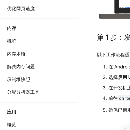
优化网页速度
内存
第 1 步：发
概览
内存术语
以下工作流程适
解决内存问题
在 Andr
选择
启用 
录制堆快照
在开发机上
分配分析器工具
前往
chro
确保已启
应用
概览