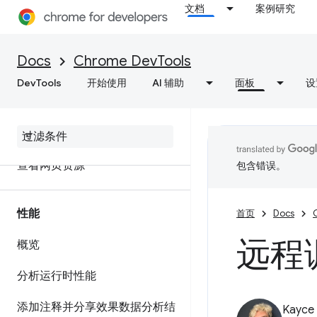
文档
案例研究
网络
Docs
Chrome DevTools
概览
DevTools
开始使用
AI 辅助
面板
设
检查网络活动
功能参考资料
查看网页资源
包含错误。
性能
首页
Docs
远程调
概览
分析运行时性能
添加注释并分享效果数据分析结
Kayce