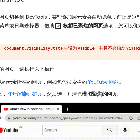
网页切换到 DevTools，某些叠加层元素会自动隐藏，前提是
check_box
菜单或日期选择器。借助
模拟已聚焦的网页
选项，您可以像
。
，
会设为
，并且不会触发
document.visibilityState
visible
visib
的网页，请执行以下操作：
试的元素所在的网页，例如包含搜索栏的
YouTube 网站
。
上，
打开
渲染
标签页
，然后选中并清除
模拟聚焦的网页
。