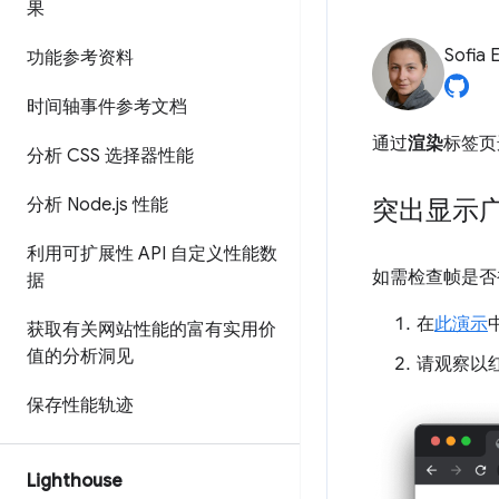
果
Sofia 
功能参考资料
时间轴事件参考文档
通过
渲染
标签页
分析 CSS 选择器性能
分析 Node
.
js 性能
突出显示
利用可扩展性 API 自定义性能数
如需检查帧是否
据
在
此演示
获取有关网站性能的富有实用价
值的分析洞见
请观察以
保存性能轨迹
Lighthouse