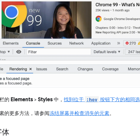
作栏的
Elements
>
Styles
中，
找到位于
:hov
按钮下方的相同选
素的更多方法，请参阅
冻结屏幕并检查消失的元素
。
字体