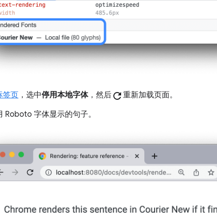
标签页
，选中
停用本地字体
，然后
refresh
重新加载页面。
 Roboto 字体显示的句子。