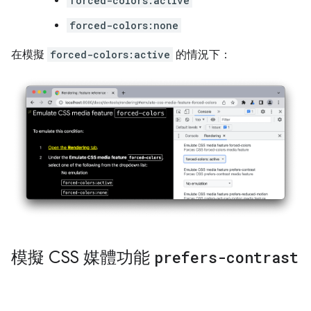
forced-colors:active
forced-colors:none
在模擬
forced-colors:active
的情況下：
模擬 CSS 媒體功能
prefers-contrast