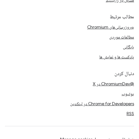
مسائل باز را ببینید
مطالب مرتبط
به‌روزرسانی‌های Chromium
مطالعات موردی
بایگانی
پادکست ها و نمایش ها
دنبال کردن
@ChromiumDev در X
یوتیوب
Chrome for Developers در لینکدین
RSS