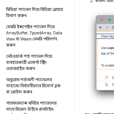
কমলা এবং জ
মিডিয়া প্যানেল দিয়ে মিডিয়া প্লেয়ার
ডিবাগ করুন
মেমরি ইন্সপেক্টর প্যানেল দিয়ে
Array
Buffer
,
Typed
Array
,
Data
View বা Wasm মেমরি পরিদর্শন
করুন
নেটওয়ার্ক শর্ত প্যানেল দিয়ে
ব্যবহারকারী এজেন্ট স্ট্রিং
ওভাররাইড করুন
অনুরোধ শর্তাবলী প্যানেলের
সাহায্যে নির্বাচনীভাবে রিসোর্স ব্লক
বা থ্রোটল করুন
পারফরম্যান্স মনিটর প্যানেলের
সাথে রিয়েল-টাইমে রানটাইম