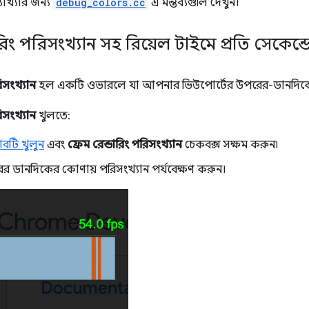
াখ্যার জন্য
debug_colors.cc
এ মন্তব্যগুলি দেখুন।
ারিং পরিসংখ্যান সহ রিয়েল টাইমে প্রতি সেকেন্ডে
রিসংখ্যান
হল একটি ওভারলে যা আপনার ভিউপোর্টের উপরের-ডানদিকে প্
রিসংখ্যান
খুলতে:
াবটি খুলুন
এবং
ফ্রেম রেন্ডারিং পরিসংখ্যান
চেকবক্স সক্ষম করুন৷
রের ডানদিকের কোণায় পরিসংখ্যান পর্যবেক্ষণ করুন।