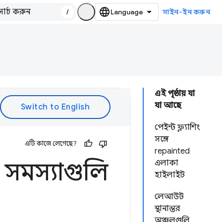
/
সাইন-ইন করুন
এই পৃষ্ঠায় যা
যা আছে
পেইন্ট ফ্ল্যাশিং
সঙ্গে
এটি কাজে লেগেছে?
repainted
ে সমস্যাগুলি
এলাকা
হাইলাইট
লেআউট
স্থানান্তর
অঞ্চলগুলি