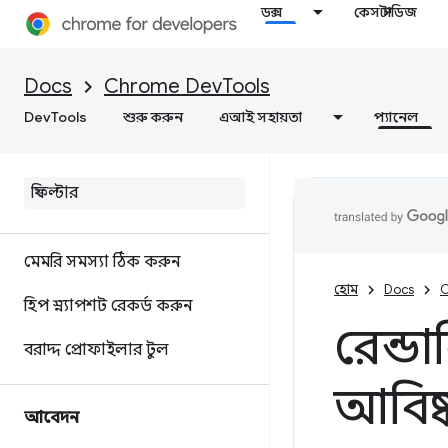
ডক্স
কেস স্টাডিজ
বাতিঘর
ওয়েব গতি অপ্টিমাইজ করুন
Docs
Chrome DevTools
DevTools
শুরু করুন
এআই সহায়তা
প্যানেল
স্মৃতি
ওভারভিউ
স্মৃতি পরিভাষা
মেমরি সমস্যা ঠিক করুন
হোম
Docs
C
হিপ স্ন্যাপশট রেকর্ড করুন
রেন্ড
বরাদ্দ প্রোফাইলার টুল
আবিষ্
আবেদন