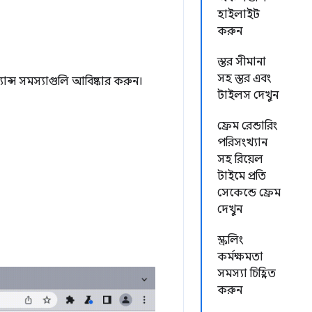
হাইলাইট
করুন
স্তর সীমানা
সহ স্তর এবং
্যান্স সমস্যাগুলি আবিষ্কার করুন।
টাইলস দেখুন
ফ্রেম রেন্ডারিং
পরিসংখ্যান
সহ রিয়েল
টাইমে প্রতি
সেকেন্ডে ফ্রেম
দেখুন
স্ক্রলিং
কর্মক্ষমতা
সমস্যা চিহ্নিত
করুন