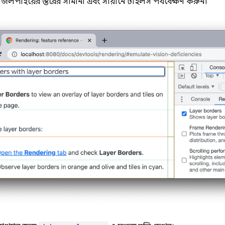
লপাইয়ের স্তরের সীমানা এবং সায়ানে টাইলস পর্যবেক্ষণ করুন।