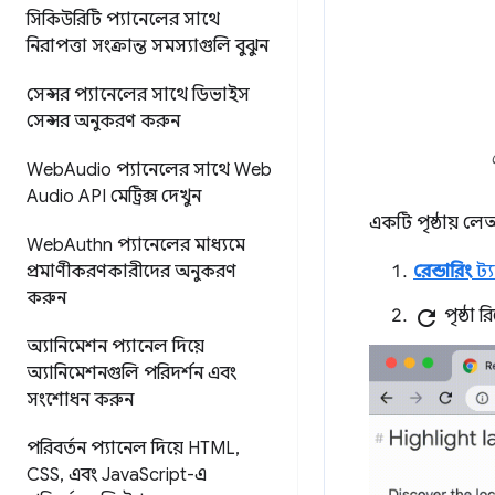
সিকিউরিটি প্যানেলের সাথে
নিরাপত্তা সংক্রান্ত সমস্যাগুলি বুঝুন
সেন্সর প্যানেলের সাথে ডিভাইস
সেন্সর অনুকরণ করুন
Web
Audio প্যানেলের সাথে Web
Audio API মেট্রিক্স দেখুন
একটি পৃষ্ঠায় ল
Web
Authn প্যানেলের মাধ্যমে
প্রমাণীকরণকারীদের অনুকরণ
রেন্ডারিং
ট্য
করুন
refresh
পৃষ্ঠা 
অ্যানিমেশন প্যানেল দিয়ে
অ্যানিমেশনগুলি পরিদর্শন এবং
সংশোধন করুন
পরিবর্তন প্যানেল দিয়ে HTML
,
CSS
,
এবং Java
Script-এ