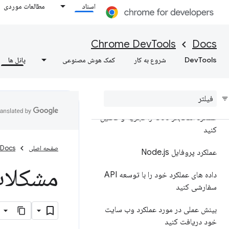
اسناد
مطالعات موردی
یافته های عملکرد خود را حاشیه
نویسی کنید و به اشتراک بگذارید، یافته
های عملکرد خود را حاشیه نویسی کنید
Chrome DevTools
Docs
و به اشتراک بگذارید
DevTools
شروع به کار
کمک هوش مصنوعی
پانل ها
مرجع ویژگی ها
مرجع رویداد خط زمانی
عملکرد انتخابگر CSS را تجزیه و تحلیل
کنید
صفحه اصلی
Docs
عملکرد پروفایل Node
js
.
مشکلات
داده های عملکرد خود را با توسعه API
سفارشی کنید
بینش عملی در مورد عملکرد وب سایت
خود دریافت کنید