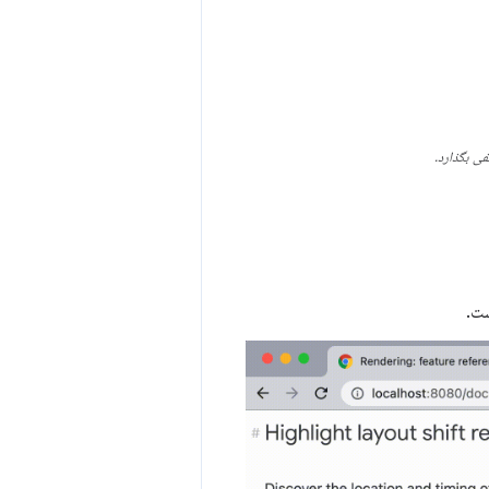
فی بگذارد.
ست.