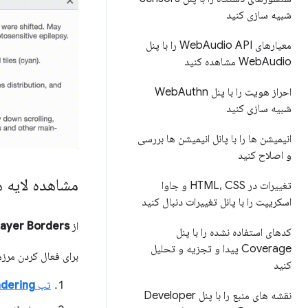
شبیه سازی کنید
معیارهای Web
Audio API را با پنل
Audio مشاهده کنید
Web
احراز هویت را با پنل Web
Authn
شبیه سازی کنید
انیمیشن ها را با پانل انیمیشن ها بررسی
و اصلاح کنید
مشاهده لایه ه
تغییرات در HTML، CSS و جاوا
اسکریپت را با پانل تغییرات دنبال کنید
از
Layer Borders
کدهای استفاده نشده را با پنل
Coverage پیدا و تجزیه و تحلیل
برای فعال کردن مرزه
کنید
تب
dering
نقشه های منبع را با پنل Developer