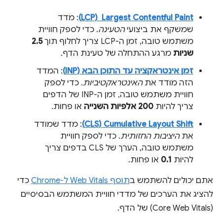
Largest Contentful Paint ‏ (LCP)
: מדד
שמשקף את ביצועי
הטעינה
. כדי לספק חוויית
משתמש טובה, זמן ה-LCP צריך לחלוף תוך
2.5
שניות
מרגע ההתחלה של טעינת הדף.
זמן אינטראקציה עד התוכן הבא (INP)
: המדד
הזה מודד את
האינטראקטיביות
. כדי לספק
חוויית משתמש טובה, זמן ה-INP של הדפים
צריך להיות
200 אלפיות השנייה
או פחות.
Cumulative Layout Shift‏ (CLS)
: מדד שמודד
את
היציבות החזותית
. כדי לספק חוויית
משתמש טובה, הערך של CLS בדפים צריך
להיות
0.1
או פחות.
אתם יכולים להשתמש ב
תוסף Web Vitals ל-Chrome
כדי
להציג את הערכים של מדדי חוויית המשתמש הבסיסיים
(Core Web Vitals) של הדף.