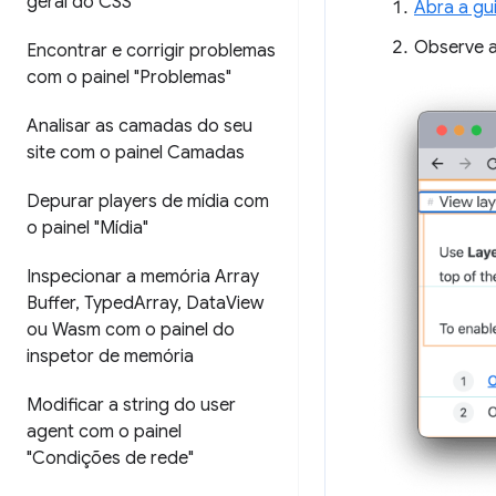
geral do CSS"
Abra a gu
Observe a
Encontrar e corrigir problemas
com o painel "Problemas"
Analisar as camadas do seu
site com o painel Camadas
Depurar players de mídia com
o painel "Mídia"
Inspecionar a memória Array
Buffer
,
Typed
Array
,
Data
View
ou Wasm com o painel do
inspetor de memória
Modificar a string do user
agent com o painel
"Condições de rede"