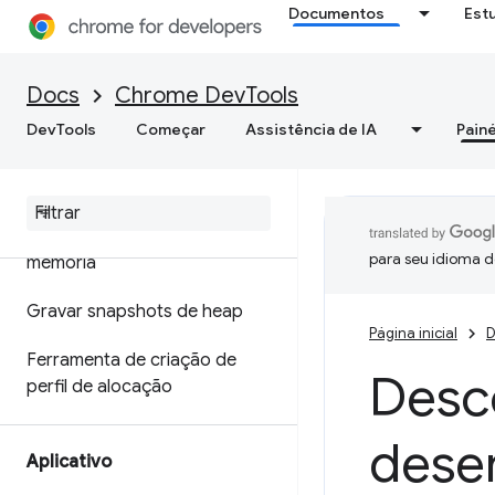
Documentos
Est
Otimizar a velocidade da Web
Memória
Docs
Chrome DevTools
DevTools
Começar
Assistência de IA
Painé
Visão geral
Terminologia de memória
Corrigir problemas de
para seu idioma d
memória
Gravar snapshots de heap
Página inicial
D
Ferramenta de criação de
Desc
perfil de alocação
dese
Aplicativo