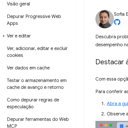
Visão geral
Sofia 
Depurar Progressive Web
Apps
Ver e editar
Descubra probl
desempenho na
Ver
,
adicionar
,
editar e excluir
cookies
Destacar 
Ver dados em cache
Com essa opção
Testar o armazenamento em
cache de avanço e retorno
Para conferir a
Como depurar regras de
Abra a gu
especulação
Observe a
Depurar ferramentas do Web
MCP