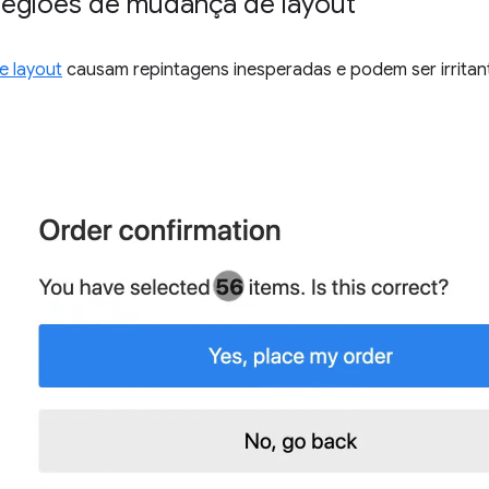
regiões de mudança de layout
 layout
causam repintagens inesperadas e podem ser irritante