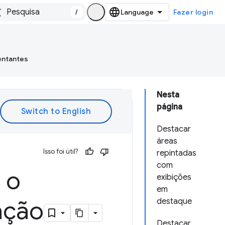
/
Fazer login
entantes
Nesta
página
Destacar
áreas
Isso foi útil?
repintadas
com
 o
exibições
em
ação
destaque
Destacar