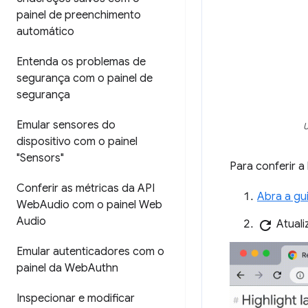
painel de preenchimento
automático
Entenda os problemas de
segurança com o painel de
segurança
Emular sensores do
U
dispositivo com o painel
"Sensors"
Para conferir 
Conferir as métricas da API
Abra a gu
Web
Audio com o painel Web
Audio
refresh
Atuali
Emular autenticadores com o
painel da Web
Authn
Inspecionar e modificar