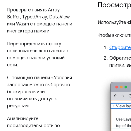
Просмотр 
Проверьте память Array
Buffer
,
Typed
Array
,
Data
View
Используйте
«
или Wasm с помощью панели
инспектора памяти
.
Чтобы включит
Переопределить строку
Откройте
пользовательского агента с
помощью панели условий
Обратите
сети
.
плитки, 
С помощью панели «Условия
запроса» можно выборочно
блокировать или
ограничивать доступ к
ресурсам
.
Анализируйте
производительность во