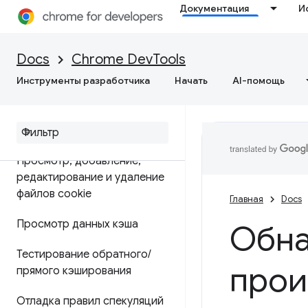
Документация
И
Приложение
Обзор
Docs
Chrome DevTools
Инструменты разработчика
Начать
AI-помощь
Отладка прогрессивных веб-
приложений
Просмотр и редактирование
Просмотр
,
добавление
,
редактирование и удаление
файлов cookie
Главная
Docs
Просмотр данных кэша
Обна
Тестирование обратного
/
прои
прямого кэширования
Отладка правил спекуляций