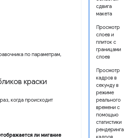
сдвига
макета
Просмотр
слоев и
плиток с
границами
равочника по параметрам,
слоев
Просмотр
кадров в
ликов краски
секунду в
режиме
раз, когда происходит
реального
времени с
помощью
статистики
рендеринга
отображается ли мигание
кадров