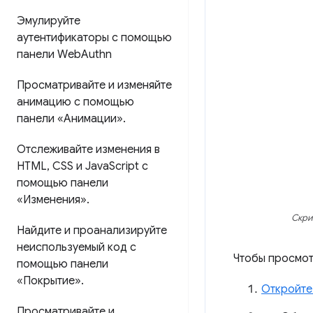
Эмулируйте
аутентификаторы с помощью
панели Web
Authn
Просматривайте и изменяйте
анимацию с помощью
панели «Анимации»
.
Отслеживайте изменения в
HTML
,
CSS и Java
Script с
помощью панели
«Изменения»
.
Скри
Найдите и проанализируйте
неиспользуемый код с
Чтобы просмот
помощью панели
«Покрытие»
.
Откройте
Просматривайте и