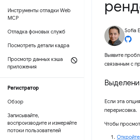
ренд
Инструменты отладки Web
MCP
Sofia 
Отладка фоновых служб
Посмотреть детали кадра
Выявите пробл
Просмотр данных кэша
связанным с п
приложения
Выделени
Регистратор
Если эта опци
Обзор
перерисовка.
Записывайте
,
воспроизводите и измеряйте
Чтобы просмот
потоки пользователей
Откройте