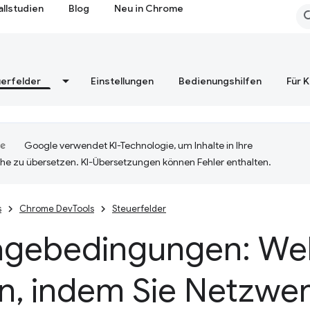
allstudien
Blog
Neu in Chrome
erfelder
Einstellungen
Bedienungshilfen
Für 
Google verwendet KI-Technologie, um Inhalte in Ihre
he zu übersetzen. KI-Übersetzungen können Fehler enthalten.
s
Chrome DevTools
Steuerfelder
agebedingungen: We
en
,
indem Sie Netzwe