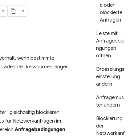
e oder
blockierte
Anfragen
Leiste mit
Anfragebedi
ngungen
öffnen
e verhält, wenn bestimmte
s Laden der Ressourcen länger
Drosselungs
einstellung
ändern
Anfragemus
ter ändern
r“ gleichzeitig blockieren
Blockierung
RLs für Netzwerkanfragen im
der
Bereich
Anfragebedingungen
Netzwerkanf