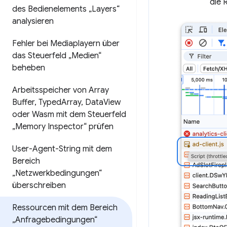
die 
des Bedienelements „Layers“
analysieren
Fehler bei Mediaplayern über
das Steuerfeld „Medien“
beheben
Arbeitsspeicher von Array
Buffer
,
Typed
Array
,
Data
View
oder Wasm mit dem Steuerfeld
„Memory Inspector“ prüfen
User-Agent-String mit dem
Bereich
„Netzwerkbedingungen“
überschreiben
Ressourcen mit dem Bereich
„Anfragebedingungen“