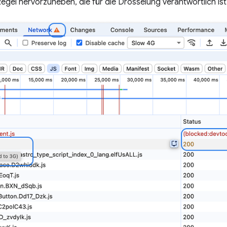
Regel hervorzuheben, die für die Drosselung verantwortlich ist