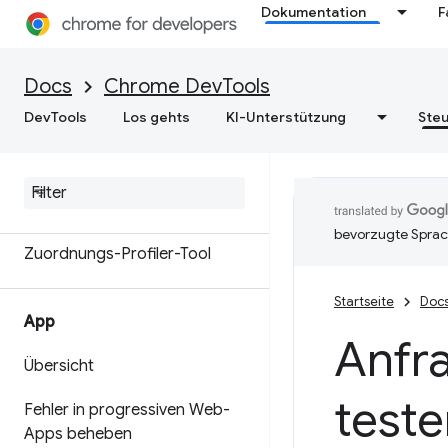
Dokumentation
F
Arbeitsspeicher
Übersicht
Docs
Chrome DevTools
DevTools
Los gehts
KI-Unterstützung
Steu
Speicherterminologie
Speicherprobleme beheben
Heap-Snapshots aufzeichnen
bevorzugte Sprac
Zuordnungs-Profiler-Tool
Startseite
Doc
App
Anfr
Übersicht
test
Fehler in progressiven Web-
Apps beheben