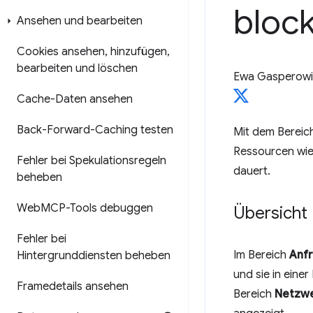
block
Ansehen und bearbeiten
Cookies ansehen
,
hinzufügen
,
bearbeiten und löschen
Ewa Gasperowi
Cache-Daten ansehen
Back-Forward-Caching testen
Mit dem Bereic
Ressourcen wie
Fehler bei Spekulationsregeln
dauert.
beheben
Web
MCP-Tools debuggen
Übersicht
Fehler bei
Im Bereich
Anf
Hintergrunddiensten beheben
und sie in eine
Framedetails ansehen
Bereich
Netzw