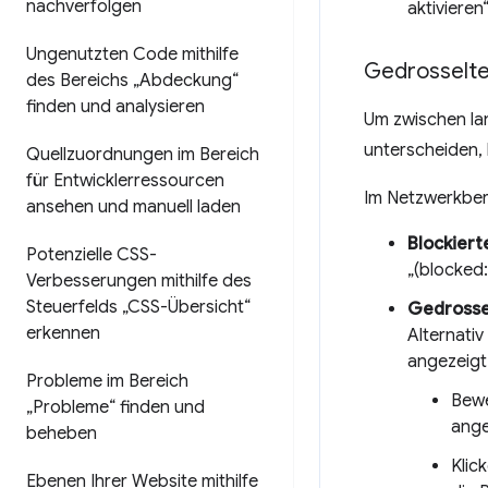
nachverfolgen
aktivieren
Ungenutzten Code mithilfe
Gedrosselte
des Bereichs „Abdeckung“
finden und analysieren
Um zwischen la
unterscheiden, 
Quellzuordnungen im Bereich
für Entwicklerressourcen
Im Netzwerkber
ansehen und manuell laden
Blockiert
Potenzielle CSS-
„(blocked:
Verbesserungen mithilfe des
Steuerfelds „CSS-Übersicht“
Gedrosse
erkennen
Alternativ
angezeigt
Probleme im Bereich
Bewe
„Probleme“ finden und
ang
beheben
Klic
Ebenen Ihrer Website mithilfe