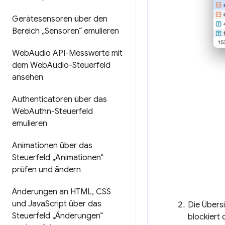
Gerätesensoren über den
Bereich „Sensoren“ emulieren
Web
Audio API-Messwerte mit
dem Web
Audio-Steuerfeld
ansehen
Authenticatoren über das
Web
Authn-Steuerfeld
emulieren
Animationen über das
Steuerfeld „Animationen“
prüfen und ändern
Änderungen an HTML
,
CSS
und Java
Script über das
Die Übers
Steuerfeld „Änderungen“
blockiert