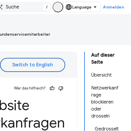
/
Anmelden
Kundenservicemitarbeiter
Auf dieser
Seite
Übersicht
Netzwerkanf
War das hilfreich?
rage
bsite
blockieren
oder
drosseln
rkanfragen
Gedrosselt