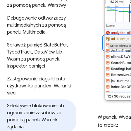
za pomocą panelu Warstwy
Debugowanie odtwarzaczy
multimedialnych za pomocą
panelu Multimedia
Sprawdź pamięć Slate
Buffer
,
Typed
Track
,
Data
View lub
Wasm za pomocą panelu
Inspektor pamięci
Zastępowanie ciągu klienta
użytkownika panelem Warunki
sieci
Selektywne blokowanie lub
ograniczanie zasobów za
W panelu Wydaj
pomocą panelu Warunki
to zrobić:
żądania