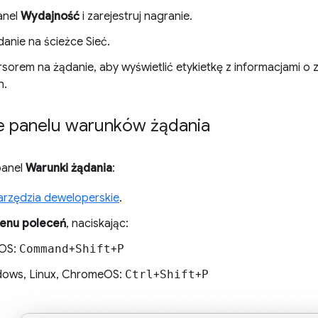
anel
Wydajność
i zarejestruj nagranie.
anie na ścieżce Sieć.
rsorem na żądanie, aby wyświetlić etykietkę z informacjami
h.
e panelu warunków żądania
panel
Warunki żądania
:
rzędzia deweloperskie
.
enu poleceń
, naciskając:
OS:
Command
+
Shift
+
P
ows, Linux, ChromeOS:
Ctrl
+
Shift
+
P