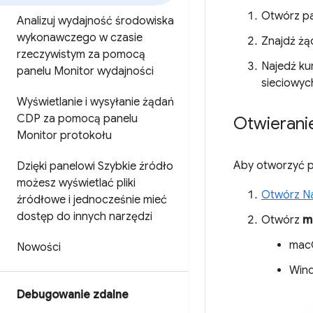
Otwórz p
Analizuj wydajność środowiska
wykonawczego w czasie
Znajdź żąd
rzeczywistym za pomocą
Najedź ku
panelu Monitor wydajności
sieciowyc
Wyświetlanie i wysyłanie żądań
CDP za pomocą panelu
Otwierani
Monitor protokołu
Aby otworzyć 
Dzięki panelowi Szybkie źródło
możesz wyświetlać pliki
Otwórz Na
źródłowe i jednocześnie mieć
dostęp do innych narzędzi
Otwórz
m
mac
Nowości
Wind
Debugowanie zdalne