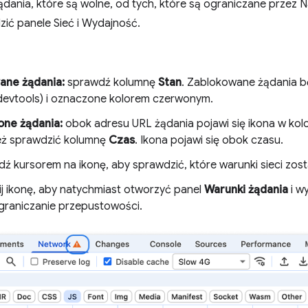
dania, które są wolne, od tych, które są ograniczane przez 
ić panele Sieć i Wydajność.
ane żądania:
sprawdź kolumnę
Stan
. Zablokowane żądania b
devtools) i oznaczone kolorem czerwonym.
one żądania:
obok adresu URL żądania pojawi się ikona w kol
eż sprawdzić kolumnę
Czas
. Ikona pojawi się obok czasu.
dź kursorem na ikonę, aby sprawdzić, które warunki sieci zos
nij ikonę, aby natychmiast otworzyć panel
Warunki żądania
i w
graniczanie przepustowości.