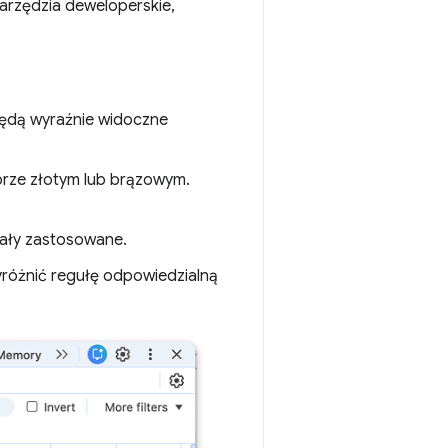
Narzędzia deweloperskie,
ędą wyraźnie widoczne
orze złotym lub brązowym.
tały zastosowane.
yróżnić regułę odpowiedzialną