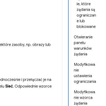
ie, które
żądania są
ograniczan
e lub
blokowane
Otwieranie
panelu
iektóre zasoby, np. obrazy lub
warunków
żądania
Modyfikowa
nie
ustawienia
nocześnie i przełączać je na
ograniczania
elu
Sieć
. Odpowiednie wzorce
Modyfikowa
nie wzorca
żądania