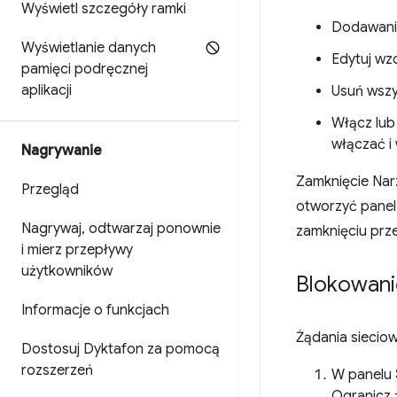
Wyświetl szczegóły ramki
Dodawani
Wyświetlanie danych
Edytuj wzo
pamięci podręcznej
aplikacji
Usuń wszy
Włącz lub
włączać i
Nagrywanie
Zamknięcie Nar
Przegląd
otworzyć panel
Nagrywaj
,
odtwarzaj ponownie
zamknięciu prze
i mierz przepływy
użytkowników
Blokowani
Informacje o funkcjach
Żądania siecio
Dostosuj Dyktafon za pomocą
rozszerzeń
W panelu
Ogranicz 