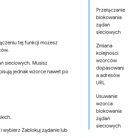
Przełączanie
blokowania
żądań
sieciowych
czeniu tej funkcji możesz
Zmiana
ców.
kolejności
wzorców
ań sieciowych. Musisz
dopasowani
pisują jednak wzorce nawet po
a adresów
URL
Usuwanie
wzorca
blokowania
kich.
żądań
sieciowych
i wybierz Zablokuj żądanie lub