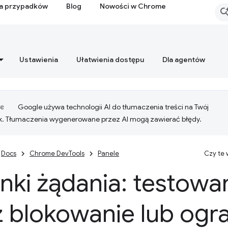
ia przypadków
Blog
Nowości w Chrome
Ustawienia
Ułatwienia dostępu
Dla agentów
Google używa technologii AI do tłumaczenia treści na Twój
k. Tłumaczenia wygenerowane przez AI mogą zawierać błędy.
Docs
Chrome DevTools
Panele
Czy te
ki żądania: testowan
 blokowanie lub ogr