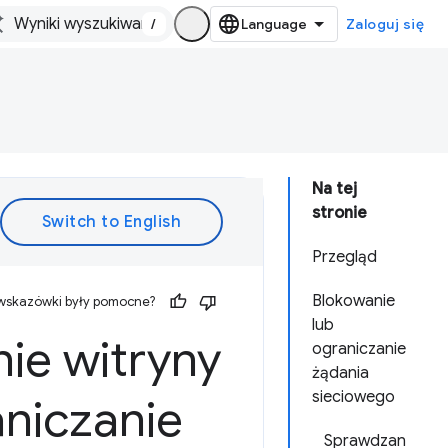
/
Zaloguj się
Na tej
stronie
Przegląd
Blokowanie
 wskazówki były pomocne?
lub
ie witryny
ograniczanie
żądania
sieciowego
aniczanie
Sprawdzan