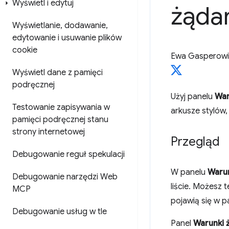
Wyświetl i edytuj
żąda
Wyświetlanie
,
dodawanie
,
edytowanie i usuwanie plików
cookie
Ewa Gasperowi
Wyświetl dane z pamięci
podręcznej
Użyj panelu
War
Testowanie zapisywania w
arkusze stylów,
pamięci podręcznej stanu
strony internetowej
Przegląd
Debugowanie reguł spekulacji
W panelu
Warun
Debugowanie narzędzi Web
liście. Możesz
MCP
pojawią się w 
Debugowanie usług w tle
Panel
Warunki 