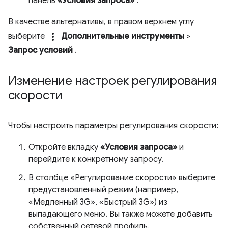
панель
«Условия запроса»
.
В качестве альтернативы, в правом верхнем углу
more_vert
выберите
Дополнительные инструменты
>
Запрос условий
.
Изменение настроек регулирования
скорости
Чтобы настроить параметры регулирования скорости:
Откройте вкладку
«Условия запроса»
и
перейдите к конкретному запросу.
В столбце «Регулирование скорости» выберите
предустановленный режим (например,
«Медленный 3G», «Быстрый 3G») из
выпадающего меню. Вы также можете добавить
собственный сетевой профиль.