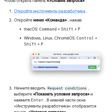
Чтобы открыть панель
«Условия запроса»
:
Откройте инструменты разработчика
.
Откройте
меню «Команда»
, нажав:
macOS:
Command
+
Shift
+
P
Windows, Linux, ChromeOS:
Control
+
Shift
+
P
Начните вводить
Request conditions
,
выберите
«Показать условия запроса»
и
нажмите
Enter
. В нижней части окна
«Инструменты разработчика» отобразится