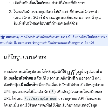
เปิดลิ้นชัก
เงื่อนไขคำขอ
แล้วไปที่คำขอที่ต้องการ
ในคอลัมน์การควบคุมอัตรา ให้เลือกค่าที่กำหนดไว้ล่วงหน้า
(เช่น 3G ช้า, 3G เร็ว) จากเมนูแบบเลื่อนลง นอกจากนี้ คุณ
ยังเพิ่มโปรไฟล์เครือข่ายที่กำหนดเองได้ด้วย
หมายเหตุ:
การตั้งค่าสำหรับคำขอที่เฉพาะเจาะจงในลิ้นชัก
เงื่อนไขคำขอ
จะเรียง
ตามลำดับ ซึ่งหมายความว่ากฎการจำกัดอัตราอาจลบล้างกฎการบล็อกได้
แก้ไขรูปแบบคำขอ
แก้ไข
หากต้องการแก้ไขรูปแบบ ให้คลิกปุ่ม
แก้ไข
ข้างรูปแบบใน
ลิ้นชัก
เงื่อนไขคำขอ
แล้วแก้ไข จากนั้นคลิก
บันทึก
นอกจากนี้ คุณ
ยังคลิกปุ่ม
เพิ่มเงื่อนไข
เพื่อสร้างเงื่อนไขใหม่ได้ด้วย เมื่อป้อนรูปแบบ
URL คุณสามารถใช้ไวลด์การ์ด (
*
) เพื่อจับคู่ส่วนแบบไดนามิกของ
URL ได้ เช่น
*://example.com
จะจับคู่คำขอ API ทั้งหมดกับ
โดเมนนั้น คุณใช้ไวลด์การ์ดเพื่อใช้เงื่อนไขกับหลายแหล่งข้อมูล