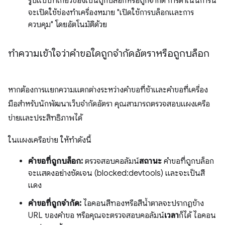
รูปแบบที่เกี่ยวข้องเป็นถูกบล็อกหรือถูกจำกัด การดำเนินการนี้
จะเปิดใช้ช่องทำเครื่องหมาย "เปิดใช้การบล็อกและการ
ควบคุม" โดยอัตโนมัติด้วย
ทำความเข้าใจว่าคำขอใดถูกจำกัดอัตราหรือถูกบล็อก
หากต้องการแยกความแตกต่างระหว่างคำขอที่ช้าและคำขอที่เครื่อง
มือสำหรับนักพัฒนาเว็บจำกัดอัตรา คุณสามารถตรวจสอบแผงเครือ
ข่ายและประสิทธิภาพได้
ในแผงเครือข่าย ให้ทำดังนี้
คำขอที่ถูกบล็อก:
ตรวจสอบคอลัมน์
สถานะ
คำขอที่ถูกบล็อก
จะแสดงอย่างชัดเจน (blocked:devtools) และจะเป็นสี
แดง
คำขอที่ถูกจำกัด:
ไอคอนสีทองหรือสีน้ำตาลจะปรากฏข้าง
URL ของคำขอ หรือคุณจะตรวจสอบคอลัมน์
เวลา
ก็ได้ ไอคอน