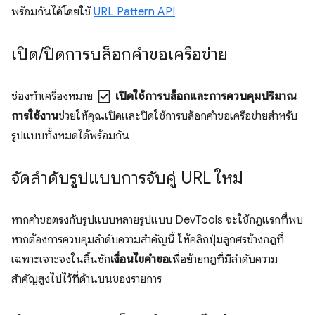
พร้อมกันได้โดยใช้
URL Pattern API
เปิด
/
ปิดการบล็อกคำขอเครือข่าย
check_box
ช่องทำเครื่องหมาย
เปิดใช้การบล็อกและการควบคุมปริมาณ
การใช้งาน
ช่วยให้คุณเปิดและปิดใช้การบล็อกคำขอเครือข่ายสำหรับ
รูปแบบทั้งหมดได้พร้อมกัน
จัดลําดับรูปแบบการจับคู่ URL ใหม่
หากคำขอตรงกับรูปแบบหลายรูปแบบ DevTools จะใช้กฎแรกที่พบ
หากต้องการควบคุมลำดับความสำคัญนี้ ให้คลิกปุ่มลูกศรข้างกฎที่
เฉพาะเจาะจงในลิ้นชัก
เงื่อนไขคำขอ
เพื่อย้ายกฎที่มีลำดับความ
สำคัญสูงไปไว้ที่ด้านบนของรายการ