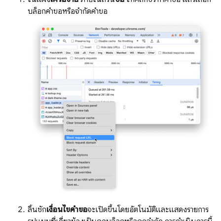
บล็อกคำขอหรือจำกัดคำขอ
ลิ้นชัก
เงื่อนไขคำขอ
จะเปิดขึ้นโดยอัตโนมัติและแสดงรายการ