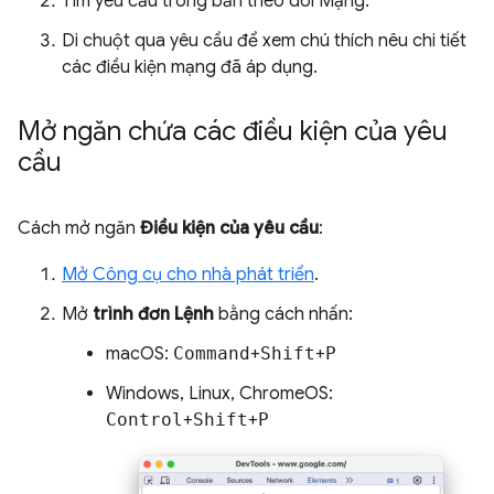
Tìm yêu cầu trong bản theo dõi Mạng.
Di chuột qua yêu cầu để xem chú thích nêu chi tiết
các điều kiện mạng đã áp dụng.
Mở ngăn chứa các điều kiện của yêu
cầu
Cách mở ngăn
Điều kiện của yêu cầu
:
Mở Công cụ cho nhà phát triển
.
Mở
trình đơn Lệnh
bằng cách nhấn:
macOS:
Command
+
Shift
+
P
Windows, Linux, ChromeOS:
Control
+
Shift
+
P