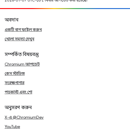
2026-01-07 UTC-তে শেষবার আপডেট করা হয়েছে।
অবদান
একটি বাগ ফাইল করুন
খোলা সমস্যা দেখুন
সম্পর্কিত বিষয়বস্তু
Chromium আপডেট
কেস স্টাডিজ
সংরক্ষণাগার
পডকাস্ট এবং শো
অনুসরণ করুন
X-এ @ChromiumDev
YouTube