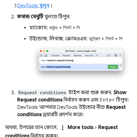
DevTools খুলুন
।
কমান্ড মেনুটি
খুলতে টিপুন:
ম্যাকোস:
কমান্ড
+
শিফট
+
পি
উইন্ডোজ, লিনাক্স, ক্রোমওএস:
কন্ট্রোল
+
শিফট
+
পি
Request conditions
টাইপ করা শুরু করুন,
Show
Request conditions
নির্বাচন করুন এবং
Enter
টিপুন।
DevTools আপনার DevTools উইন্ডোর নীচে
Request
conditions
ড্রয়ারটি প্রদর্শন করে।
more_vert
অথবা, উপরের ডান কোণে,
More tools
>
Request
conditions
নির্বাচন করুন।