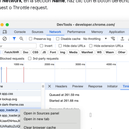
el
Network
, en la sección
Name
, haz clic con el botón derecho
est o Throttle request.