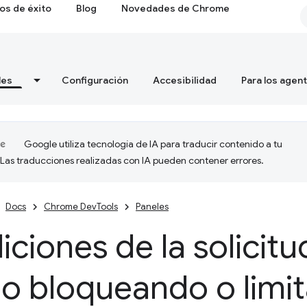
os de éxito
Blog
Novedades de Chrome
les
Configuración
Accesibilidad
Para los agen
Google utiliza tecnología de IA para traducir contenido a tu
 Las traducciones realizadas con IA pueden contener errores.
Docs
Chrome DevTools
Paneles
ciones de la solicitu
tio bloqueando o limi