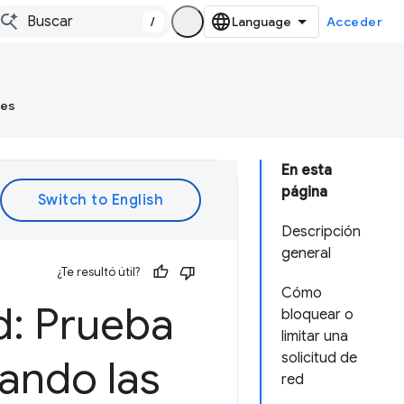
/
Acceder
tes
En esta
página
Descripción
general
¿Te resultó útil?
Cómo
d: Prueba
bloquear o
limitar una
solicitud de
tando las
red