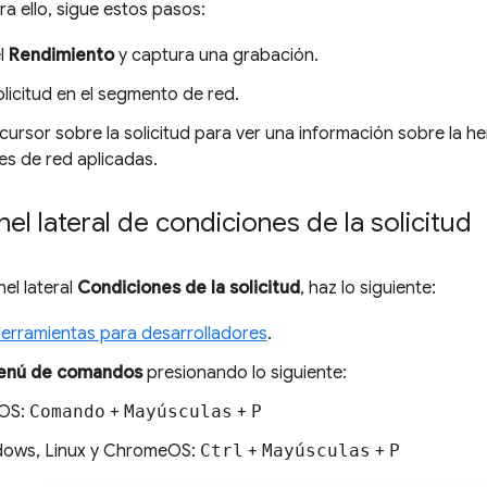
ra ello, sigue estos pasos:
el
Rendimiento
y captura una grabación.
olicitud en el segmento de red.
cursor sobre la solicitud para ver una información sobre la he
es de red aplicadas.
nel lateral de condiciones de la solicitud
nel lateral
Condiciones de la solicitud
, haz lo siguiente:
Herramientas para desarrolladores
.
enú de comandos
presionando lo siguiente:
OS:
Comando
+
Mayúsculas
+
P
ows, Linux y ChromeOS:
Ctrl
+
Mayúsculas
+
P