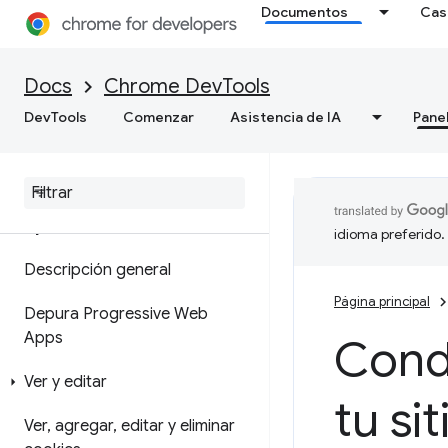
Documentos
Cas
de memoria
Cómo grabar instantáneas de
Docs
Chrome DevTools
montón
DevTools
Comenzar
Asistencia de IA
Pane
Herramienta de generación de
perfiles de asignación
Aplicación
idioma preferido.
Descripción general
Página principal
Depura Progressive Web
Apps
Condi
Ver y editar
tu si
Ver
,
agregar
,
editar y eliminar