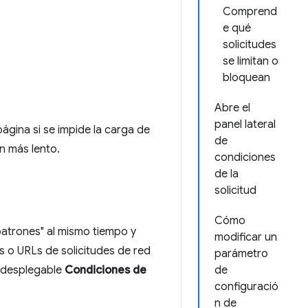
Comprend
e qué
solicitudes
se limitan o
bloquean
Abre el
panel lateral
gina si se impide la carga de
de
n más lento.
condiciones
de la
solicitud
Cómo
patrones" al mismo tiempo y
modificar un
s o URLs de solicitudes de red
parámetro
l desplegable
Condiciones de
de
configuració
n de