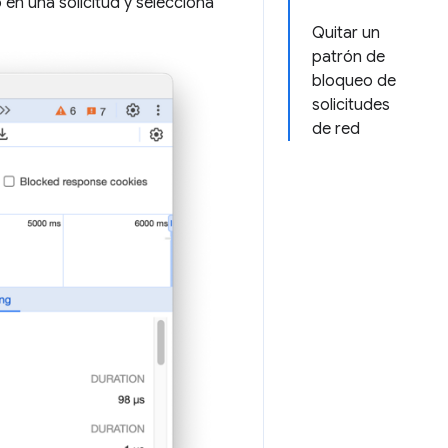
 en una solicitud y selecciona
Quitar un
patrón de
bloqueo de
solicitudes
de red