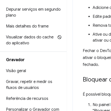
Adicione 
Depurar serviços em segundo
plano
Edite pad
Remova t
Mais detalhes do frame
Ative ou d
Visualizar dados do cache
ativar ou 
do aplicativo
Fechar o DevToo
ativar o bloqu
Gravador
fechado.
Visão geral
Bloquear o
Gravar
,
repetir e medir os
fluxos de usuários
É possível bloq
Referência de recursos
No painel
Personalizar o Gravador com
"Bloquear 