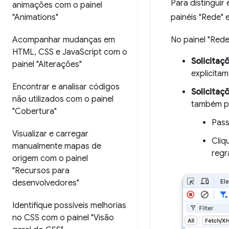
Para distinguir
animações com o painel
"Animations"
painéis "Rede"
Acompanhar mudanças em
No painel "Rede
HTML
,
CSS e Java
Script com o
Solicitaç
painel "Alterações"
explicita
Encontrar e analisar códigos
Solicitaç
não utilizados com o painel
também po
"Cobertura"
Pass
Visualizar e carregar
Cliq
manualmente mapas de
regr
origem com o painel
"Recursos para
desenvolvedores"
Identifique possíveis melhorias
no CSS com o painel "Visão