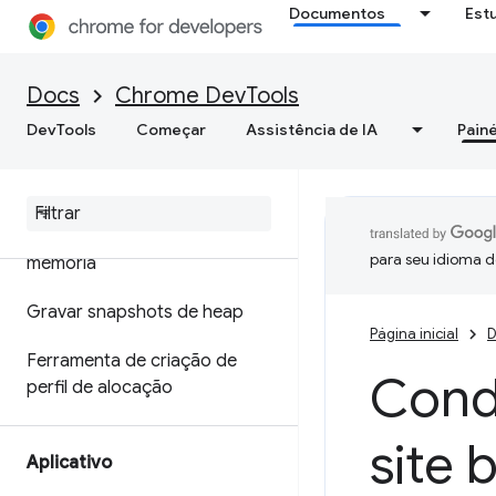
Documentos
Est
Otimizar a velocidade da Web
Memória
Docs
Chrome DevTools
DevTools
Começar
Assistência de IA
Painé
Visão geral
Terminologia de memória
Corrigir problemas de
para seu idioma d
memória
Gravar snapshots de heap
Página inicial
D
Ferramenta de criação de
Condi
perfil de alocação
site 
Aplicativo