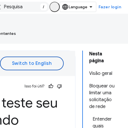
/
Fazer login
entantes
Nesta
página
Visão geral
Bloquear ou
Isso foi útil?
limitar uma
 teste seu
solicitação
de rede
ndo
Entender
quais