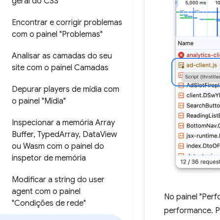
geral do CSS"
Encontrar e corrigir problemas
com o painel "Problemas"
Analisar as camadas do seu
site com o painel Camadas
Depurar players de mídia com
o painel "Mídia"
Inspecionar a memória Array
Buffer
,
Typed
Array
,
Data
View
ou Wasm com o painel do
inspetor de memória
Modificar a string do user
agent com o painel
No painel "Per
"Condições de rede"
performance. Pa