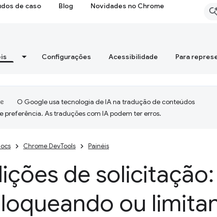
udos de caso
Blog
Novidades no Chrome
is
Configurações
Acessibilidade
Para repres
O Google usa tecnologia de IA na tradução de conteúdos
e preferência. As traduções com IA podem ter erros.
ocs
Chrome DevTools
Painéis
ções de solicitação:
bloqueando ou limita