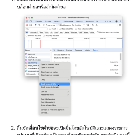
บล็อกคำขอหรือจำกัดคำขอ
ลิ้นชัก
เงื่อนไขคำขอ
จะเปิดขึ้นโดยอัตโนมัติและแสดงรายการ