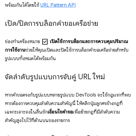
พร้อมกันได้โดยใช้
URL Pattern API
เปิด
/
ปิดการบล็อกคำขอเครือข่าย
check_box
ช่องทำเครื่องหมาย
เปิดใช้การบล็อกและการควบคุมปริมาณ
การใช้งาน
ช่วยให้คุณเปิดและปิดใช้การบล็อกคำขอเครือข่ายสำหรับ
รูปแบบทั้งหมดได้พร้อมกัน
จัดลําดับรูปแบบการจับคู่ URL ใหม่
หากคำขอตรงกับรูปแบบหลายรูปแบบ DevTools จะใช้กฎแรกที่พบ
หากต้องการควบคุมลำดับความสำคัญนี้ ให้คลิกปุ่มลูกศรข้างกฎที่
เฉพาะเจาะจงในลิ้นชัก
เงื่อนไขคำขอ
เพื่อย้ายกฎที่มีลำดับความ
สำคัญสูงไปไว้ที่ด้านบนของรายการ