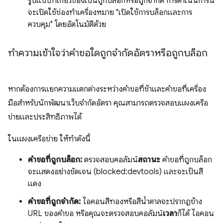
รูปแบบที่เกี่ยวข้องเป็นถูกบล็อกหรือถูกจำกัด การดำเนินการนี้
จะเปิดใช้ช่องทำเครื่องหมาย "เปิดใช้การบล็อกและการ
ควบคุม" โดยอัตโนมัติด้วย
ทำความเข้าใจว่าคำขอใดถูกจำกัดอัตราหรือถูกบล็อก
หากต้องการแยกความแตกต่างระหว่างคำขอที่ช้าและคำขอที่เครื่อง
มือสำหรับนักพัฒนาเว็บจำกัดอัตรา คุณสามารถตรวจสอบแผงเครือ
ข่ายและประสิทธิภาพได้
ในแผงเครือข่าย ให้ทำดังนี้
คำขอที่ถูกบล็อก:
ตรวจสอบคอลัมน์
สถานะ
คำขอที่ถูกบล็อก
จะแสดงอย่างชัดเจน (blocked:devtools) และจะเป็นสี
แดง
คำขอที่ถูกจำกัด:
ไอคอนสีทองหรือสีน้ำตาลจะปรากฏข้าง
URL ของคำขอ หรือคุณจะตรวจสอบคอลัมน์
เวลา
ก็ได้ ไอคอน