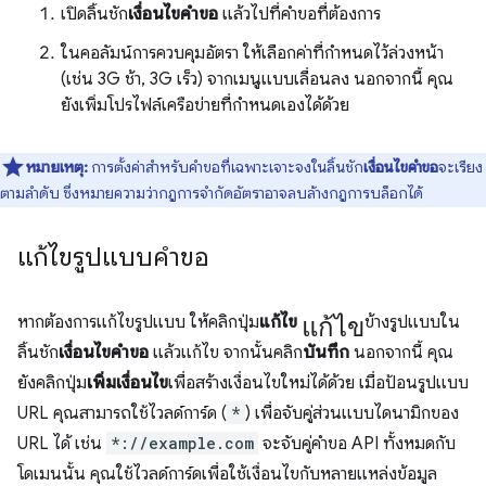
เปิดลิ้นชัก
เงื่อนไขคำขอ
แล้วไปที่คำขอที่ต้องการ
ในคอลัมน์การควบคุมอัตรา ให้เลือกค่าที่กำหนดไว้ล่วงหน้า
(เช่น 3G ช้า, 3G เร็ว) จากเมนูแบบเลื่อนลง นอกจากนี้ คุณ
ยังเพิ่มโปรไฟล์เครือข่ายที่กำหนดเองได้ด้วย
หมายเหตุ:
การตั้งค่าสำหรับคำขอที่เฉพาะเจาะจงในลิ้นชัก
เงื่อนไขคำขอ
จะเรียง
ตามลำดับ ซึ่งหมายความว่ากฎการจำกัดอัตราอาจลบล้างกฎการบล็อกได้
แก้ไขรูปแบบคำขอ
แก้ไข
หากต้องการแก้ไขรูปแบบ ให้คลิกปุ่ม
แก้ไข
ข้างรูปแบบใน
ลิ้นชัก
เงื่อนไขคำขอ
แล้วแก้ไข จากนั้นคลิก
บันทึก
นอกจากนี้ คุณ
ยังคลิกปุ่ม
เพิ่มเงื่อนไข
เพื่อสร้างเงื่อนไขใหม่ได้ด้วย เมื่อป้อนรูปแบบ
URL คุณสามารถใช้ไวลด์การ์ด (
*
) เพื่อจับคู่ส่วนแบบไดนามิกของ
URL ได้ เช่น
*://example.com
จะจับคู่คำขอ API ทั้งหมดกับ
โดเมนนั้น คุณใช้ไวลด์การ์ดเพื่อใช้เงื่อนไขกับหลายแหล่งข้อมูล