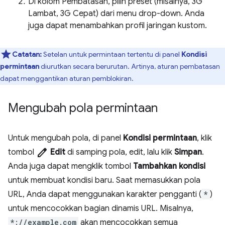
Di kolom Pembatasan, pilih preset (misalnya, 3G
Lambat, 3G Cepat) dari menu drop-down. Anda
juga dapat menambahkan profil jaringan kustom.
Catatan:
Setelan untuk permintaan tertentu di panel
Kondisi
permintaan
diurutkan secara berurutan. Artinya, aturan pembatasan
dapat menggantikan aturan pemblokiran.
Mengubah pola permintaan
Untuk mengubah pola, di panel
Kondisi permintaan
, klik
edit
tombol
Edit
di samping pola, edit, lalu klik
Simpan
.
Anda juga dapat mengklik tombol
Tambahkan kondisi
untuk membuat kondisi baru. Saat memasukkan pola
URL, Anda dapat menggunakan karakter pengganti (
*
)
untuk mencocokkan bagian dinamis URL. Misalnya,
*://example.com
akan mencocokkan semua