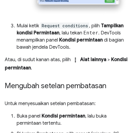
Mulai ketik
Request conditions
, pilih
Tampilkan
kondisi Permintaan
, lalu tekan
Enter
. DevTools
menampilkan panel
Kondisi permintaan
di bagian
bawah jendela DevTools.
more_vert
Atau, di sudut kanan atas, pilih
Alat lainnya
>
Kondisi
permintaan
.
Mengubah setelan pembatasan
Untuk menyesuaikan setelan pembatasan:
Buka panel
Kondisi permintaan
, lalu buka
permintaan tertentu.