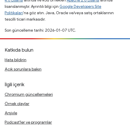
4.0 Lisansı
altında ve kod örnekleri
Apache 2.0 Lisansı
altında
lisanslanmıştır. Ayrıntılı bilgi için
Google Developers Site
Politikaları
'na göz atın. Java, Oracle ve/veya satış ortaklarının
tescilli ticari markasıdır.
Son güncelleme tarihi: 2026-01-07 UTC.
Katkıda bulun
Hata bildirin
Açık sorunlara bakın
İlgili içerik
Chromium güncellemeleri
Örnek olaylar
Arşivle
Podcast'ler ve programlar