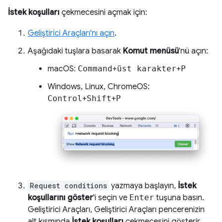
İstek koşulları
çekmecesini açmak için:
Geliştirici Araçları'nı açın
.
Aşağıdaki tuşlara basarak
Komut menüsü
'nü açın:
macOS:
Command
+
üst karakter
+
P
Windows, Linux, ChromeOS:
Control
+
Shift
+
P
Request conditions
yazmaya başlayın,
İstek
koşullarını göster
'i seçin ve
Enter
tuşuna basın.
Geliştirici Araçları, Geliştirici Araçları pencerenizin
alt kısmında
İstek koşulları
çekmecesini gösterir.