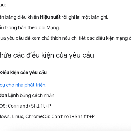
au:
n bảng điều khiển
Hiệu suất
rồi ghi lại một bản ghi.
ầu trong bản theo dõi Mạng.
qua yêu cầu để xem chú thích nêu chi tiết các điều kiện mạng 
hứa các điều kiện của yêu cầu
Điều kiện của yêu cầu
:
ụ cho nhà phát triển
.
 đơn Lệnh
bằng cách nhấn:
OS:
Command
+
Shift
+
P
ows, Linux, ChromeOS:
Control
+
Shift
+
P