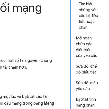
 nối mạng
Tìm hiểu
những yêu
cầu bị điều
tiết hoặc
chặn
Mở ngăn
chứa các
điều kiện
của yêu cầu
nếu một số tài nguyên (chẳng
Sửa đổi chế
n tải chậm hơn.
độ điều tiết
Sửa đổi mẫu
yêu cầu
một lúc và bật/tắt các tài
Bật/tắt tính
yêu cầu mạng trong bảng
Mạng
năng chặn