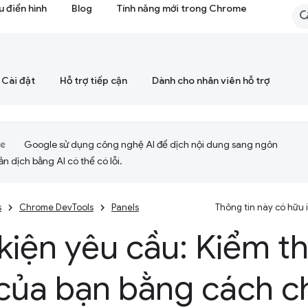
 điển hình
Blog
Tính năng mới trong Chrome
Cài đặt
Hỗ trợ tiếp cận
Dành cho nhân viên hỗ trợ
Google sử dụng công nghệ AI để dịch nội dung sang ngôn
ản dịch bằng AI có thể có lỗi.
s
Chrome DevTools
Panels
Thông tin này có hữu
kiện yêu cầu: Kiểm t
của bạn bằng cách c