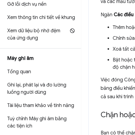
và các mẫu tươ
Gỡ lỗi dịch vụ nền
Ngăn
Các điều 
Xem thông tin chi tiết về khung
Thêm hoặ
Xem dữ liệu bộ nhớ đệm
của ứng dụng
Chỉnh sửa
Xoá tất c
Máy ghi âm
Bật hoặc t
độ chặn h
Tổng quan
Việc đóng Công 
Ghi lại
,
phát lại và đo lường
bảng điều khiển
luồng người dùng
cả sau khi trìn
Tài liệu tham khảo về tính năng
Chặn hoặc 
Tuỳ chỉnh Máy ghi âm bằng
các tiện ích
Bạn có thể chặ