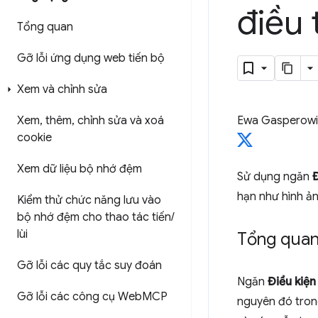
điều 
Tổng quan
Gỡ lỗi ứng dụng web tiến bộ
Xem và chỉnh sửa
Xem
,
thêm
,
chỉnh sửa và xoá
Ewa Gasperowi
cookie
Xem dữ liệu bộ nhớ đệm
Sử dụng ngăn
Đ
hạn như hình ản
Kiểm thử chức năng lưu vào
bộ nhớ đệm cho thao tác tiến
/
lùi
Tổng qua
Gỡ lỗi các quy tắc suy đoán
Ngăn
Điều kiện
Gỡ lỗi các công cụ Web
MCP
nguyên đó tron