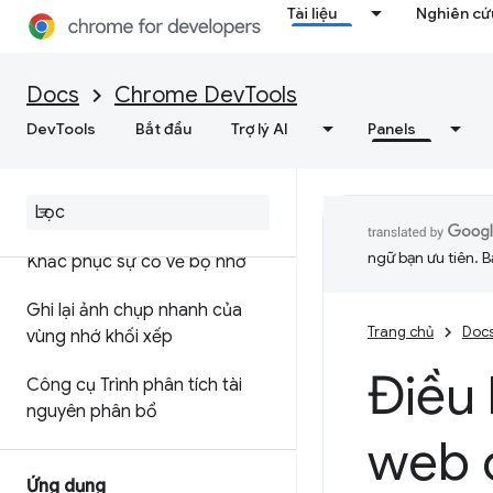
Tài liệu
Nghiên cứu
Tối ưu hoá tốc độ web
Docs
Chrome DevTools
Bộ nhớ
DevTools
Bắt đầu
Trợ lý AI
Panels
Tổng quan
Thuật ngữ bộ nhớ
ngữ bạn ưu tiên. B
Khắc phục sự cố về bộ nhớ
Ghi lại ảnh chụp nhanh của
Trang chủ
Doc
vùng nhớ khối xếp
Điều 
Công cụ Trình phân tích tài
nguyên phân bổ
web 
Ứng dụng