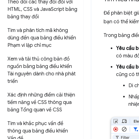
Theo dõi các thay đổi đối với
HTML
,
CSS và Java
Script bằng
Để phân biệt gi
bảng thay đổi
bạn có thể kiểm
Tìm và phân tích mã không
Trong bảng điề
dùng đến qua bảng điều khiển
Phạm vi lập chỉ mục
Yêu cầu b
có màu đỏ
Xem và tải thủ công bản đồ
nguồn bằng bảng điều khiển
Yêu cầu bị
Tài nguyên dành cho nhà phát
cũng có t
triển
Di c
Xác định những điểm cải thiện
Nhấp
tiềm năng về CSS thông qua
nhiệ
bảng Tổng quan về CSS
Tìm và khắc phục vấn đề
thông qua bảng điều khiển
Vấn đề