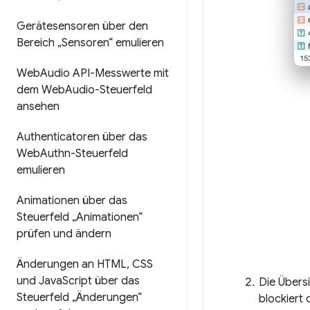
Gerätesensoren über den
Bereich „Sensoren“ emulieren
Web
Audio API-Messwerte mit
dem Web
Audio-Steuerfeld
ansehen
Authenticatoren über das
Web
Authn-Steuerfeld
emulieren
Animationen über das
Steuerfeld „Animationen“
prüfen und ändern
Änderungen an HTML
,
CSS
und Java
Script über das
Die Übers
Steuerfeld „Änderungen“
blockiert