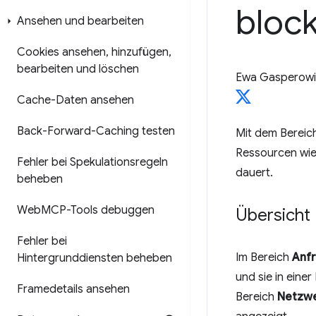
block
Ansehen und bearbeiten
Cookies ansehen
,
hinzufügen
,
bearbeiten und löschen
Ewa Gasperowi
Cache-Daten ansehen
Back-Forward-Caching testen
Mit dem Bereic
Ressourcen wie
Fehler bei Spekulationsregeln
dauert.
beheben
Web
MCP-Tools debuggen
Übersicht
Fehler bei
Im Bereich
Anf
Hintergrunddiensten beheben
und sie in eine
Framedetails ansehen
Bereich
Netzw