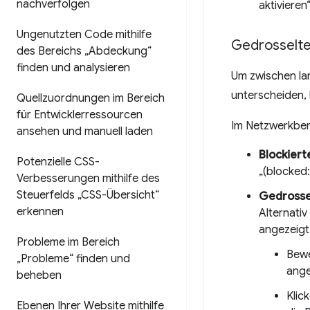
nachverfolgen
aktivieren
Ungenutzten Code mithilfe
Gedrosselte
des Bereichs „Abdeckung“
finden und analysieren
Um zwischen la
unterscheiden, 
Quellzuordnungen im Bereich
für Entwicklerressourcen
Im Netzwerkber
ansehen und manuell laden
Blockiert
Potenzielle CSS-
„(blocked:
Verbesserungen mithilfe des
Steuerfelds „CSS-Übersicht“
Gedrosse
erkennen
Alternativ
angezeigt
Probleme im Bereich
Bewe
„Probleme“ finden und
ang
beheben
Klic
Ebenen Ihrer Website mithilfe