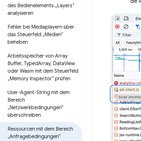
die 
des Bedienelements „Layers“
analysieren
Fehler bei Mediaplayern über
das Steuerfeld „Medien“
beheben
Arbeitsspeicher von Array
Buffer
,
Typed
Array
,
Data
View
oder Wasm mit dem Steuerfeld
„Memory Inspector“ prüfen
User-Agent-String mit dem
Bereich
„Netzwerkbedingungen“
überschreiben
Ressourcen mit dem Bereich
„Anfragebedingungen“