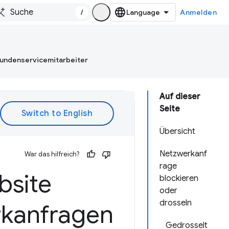
/
Anmelden
Kundenservicemitarbeiter
Auf dieser
Seite
Übersicht
Netzwerkanf
War das hilfreich?
rage
bsite
blockieren
oder
drosseln
rkanfragen
Gedrosselt