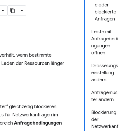
e oder
blockierte
Anfragen
Leiste mit
Anfragebedi
ngungen
öffnen
e verhält, wenn bestimmte
s Laden der Ressourcen länger
Drosselungs
einstellung
ändern
Anfragemus
ter ändern
r“ gleichzeitig blockieren
Blockierung
RLs für Netzwerkanfragen im
der
Bereich
Anfragebedingungen
Netzwerkanf