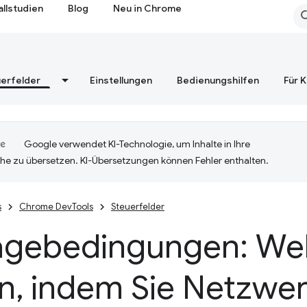
allstudien
Blog
Neu in Chrome
erfelder
Einstellungen
Bedienungshilfen
Für 
Google verwendet KI-Technologie, um Inhalte in Ihre
he zu übersetzen. KI-Übersetzungen können Fehler enthalten.
s
Chrome DevTools
Steuerfelder
agebedingungen: We
en
,
indem Sie Netzwe