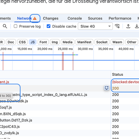
Regel hervorzuheben, die für die Drosselung verantwortlich ist