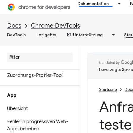
Dokumentation
F
Arbeitsspeicher
Übersicht
Docs
Chrome DevTools
DevTools
Los gehts
KI-Unterstützung
Steu
Speicherterminologie
Speicherprobleme beheben
Heap-Snapshots aufzeichnen
bevorzugte Sprac
Zuordnungs-Profiler-Tool
Startseite
Doc
App
Anfr
Übersicht
test
Fehler in progressiven Web-
Apps beheben