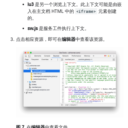
iu3
是另一个浏览上下文。此上下文可能是由嵌
入在主文档 HTML 中的
<iframe>
元素创建
的。
sw.js
是服务工件执行上下文。
点击相应资源，即可在
编辑器
中查看该资源。
图 7
. 在
编辑器
中查看文件