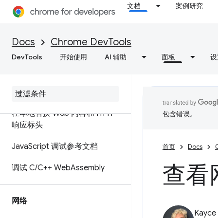
运行 JavaScript 代码段
文档
案例研究
调试原始代码，而不是使用源代
码映射进行部署
Docs
Chrome DevTools
DevTools
开始使用
AI 辅助
面板
设
ignoreList 源代码映射扩展
设置工作区以保存对源文件所做
的更改
在本地替换 Web 内容和 HTTP
包含错误。
响应标头
Java
Script 调试参考文档
首页
Docs
查看
调试 C
/
C++ Web
Assembly
网络
Kayce