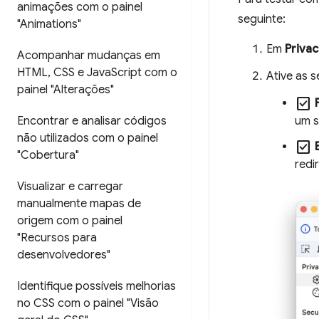
animações com o painel
seguinte:
"Animations"
Em
Priva
Acompanhar mudanças em
HTML
,
CSS e Java
Script com o
Ative as 
painel "Alterações"
check_box
Encontrar e analisar códigos
um s
não utilizados com o painel
check_box
"Cobertura"
redi
Visualizar e carregar
manualmente mapas de
origem com o painel
"Recursos para
desenvolvedores"
Identifique possíveis melhorias
no CSS com o painel "Visão