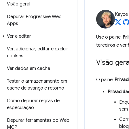
Visão geral
Kayce
Depurar Progressive Web
Apps
Ver e editar
Use o painel
Pr
terceiros e ver
Ver
,
adicionar
,
editar e excluir
cookies
Visão gera
Ver dados em cache
O painel
Privac
Testar o armazenamento em
cache de avanço e retorno
Privacida
Como depurar regras de
Enqu
especulação
sem 
Conf
Depurar ferramentas do Web
bloq
MCP