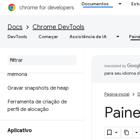
Documentos
Est
Otimizar a velocidade da Web
Memória
Docs
Chrome DevTools
DevTools
Começar
Assistência de IA
Painé
Visão geral
Terminologia de memória
Corrigir problemas de
para seu idioma d
memória
Gravar snapshots de heap
Página inicial
D
Ferramenta de criação de
Paine
perfil de alocação
Aplicativo