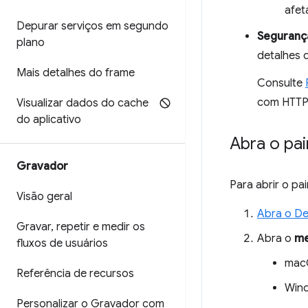
afet
Depurar serviços em segundo
Seguranç
plano
detalhes d
Mais detalhes do frame
Consulte
com HTTPS
Visualizar dados do cache
do aplicativo
Abra o pai
Gravador
Para abrir o pa
Visão geral
Abra o De
Gravar
,
repetir e medir os
Abra o
me
fluxos de usuários
mac
Referência de recursos
Wind
Personalizar o Gravador com