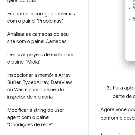
geral do CSS"
Encontrar e corrigir problemas
com o painel "Problemas"
Analisar as camadas do seu
site com o painel Camadas
Depurar players de mídia com
o painel "Mídia"
Inspecionar a memória Array
Buffer
,
Typed
Array
,
Data
View
Para apli
ou Wasm com o painel do
parte de 
inspetor de memória
Agora você pod
Modificar a string do user
agent com o painel
conforme descri
"Condições de rede"