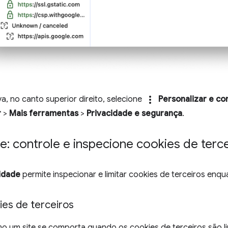
more_vert
a, no canto superior direito, selecione
Personalizar e co
r
>
Mais ferramentas
>
Privacidade e segurança
.
e: controle e inspecione cookies de terc
idade
permite inspecionar e limitar cookies de terceiros enq
ies de terceiros
mo um site se comporta quando os cookies de terceiros são l