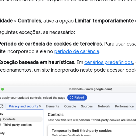
cidade
>
Controles
, ative a opção
Limitar temporariamente 
seguintes exceções, se necessário:
Período de carência de cookies de terceiros
. Para usar ess
ite incorporado a ele no
período de carência
.
Exceção baseada em heurísticas
. Em
cenários predefinidos
,
recionamentos, um site incorporado neste pode acessar cooki