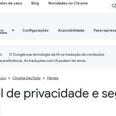
udos de caso
Blog
Novidades no Chrome
is
Configurações
Acessibilidade
Para repres
O Google usa tecnologia de IA na tradução de conteúdos
e preferência. As traduções com IA podem ter erros.
ocs
Chrome DevTools
Painéis
l de privacidade e s