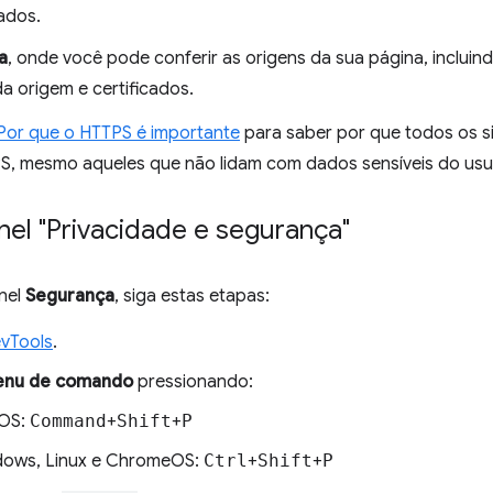
ados.
a
, onde você pode conferir as origens da sua página, inclui
a origem e certificados.
Por que o HTTPS é importante
para saber por que todos os s
, mesmo aqueles que não lidam com dados sensíveis do usu
nel "Privacidade e segurança"
inel
Segurança
, siga estas etapas:
vTools
.
nu de comando
pressionando:
OS:
Command
+
Shift
+
P
ows, Linux e ChromeOS:
Ctrl
+
Shift
+
P