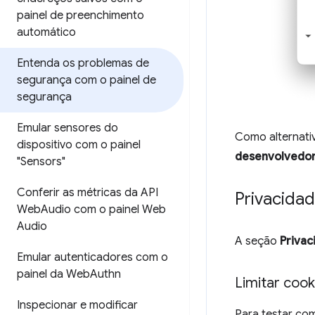
painel de preenchimento
automático
Entenda os problemas de
segurança com o painel de
segurança
Emular sensores do
Como alternativ
dispositivo com o painel
desenvolvedo
"Sensors"
Conferir as métricas da API
Privacidad
Web
Audio com o painel Web
Audio
A seção
Privac
Emular autenticadores com o
painel da Web
Authn
Limitar cook
Inspecionar e modificar
Para testar co