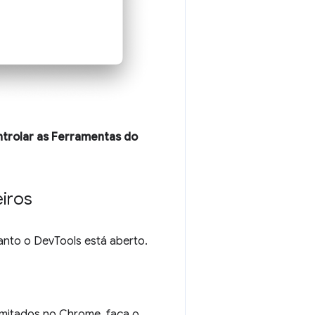
ntrolar as Ferramentas do
eiros
uanto o DevTools está aberto.
imitados no Chrome, faça o