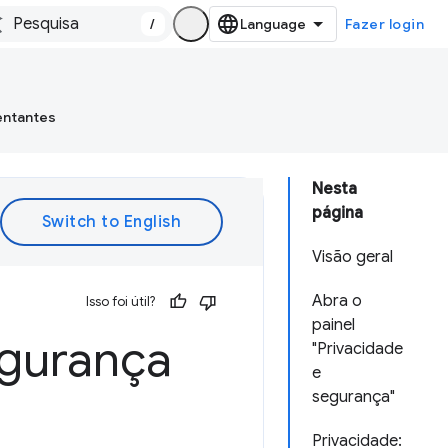
/
Fazer login
entantes
Nesta
página
Visão geral
Abra o
Isso foi útil?
painel
egurança
"Privacidade
e
segurança"
Privacidade: