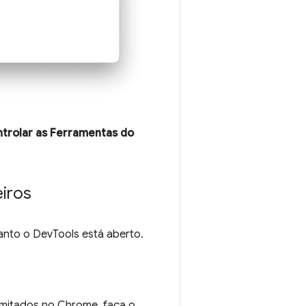
ntrolar as Ferramentas do
eiros
uanto o DevTools está aberto.
imitados no Chrome, faça o