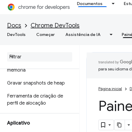
Documentos
Est
Otimizar a velocidade da Web
Memória
Docs
Chrome DevTools
DevTools
Começar
Assistência de IA
Painé
Visão geral
Terminologia de memória
Corrigir problemas de
para seu idioma d
memória
Gravar snapshots de heap
Página inicial
D
Ferramenta de criação de
Paine
perfil de alocação
Aplicativo