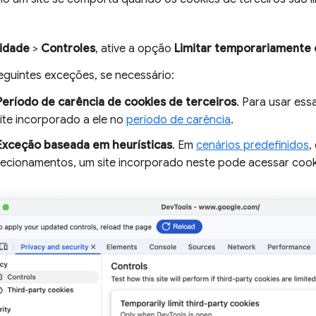
cidade
>
Controles
, ative a opção
Limitar temporariamente 
seguintes exceções, se necessário:
Período de carência de cookies de terceiros
. Para usar ess
ite incorporado a ele no
período de carência
.
Exceção baseada em heurísticas
. Em
cenários predefinidos
,
recionamentos, um site incorporado neste pode acessar cooki