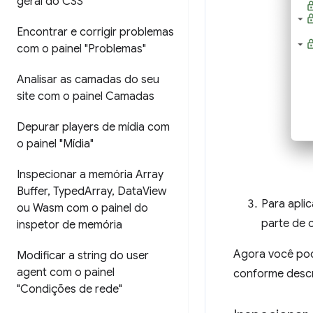
geral do CSS"
Encontrar e corrigir problemas
com o painel "Problemas"
Analisar as camadas do seu
site com o painel Camadas
Depurar players de mídia com
o painel "Mídia"
Inspecionar a memória Array
Buffer
,
Typed
Array
,
Data
View
Para apli
ou Wasm com o painel do
parte de 
inspetor de memória
Agora você pod
Modificar a string do user
agent com o painel
conforme descri
"Condições de rede"