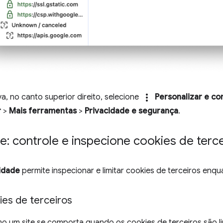
more_vert
a, no canto superior direito, selecione
Personalizar e co
r
>
Mais ferramentas
>
Privacidade e segurança
.
e: controle e inspecione cookies de terc
idade
permite inspecionar e limitar cookies de terceiros enq
ies de terceiros
mo um site se comporta quando os cookies de terceiros são l