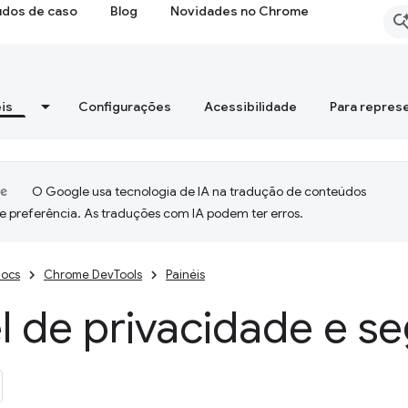
udos de caso
Blog
Novidades no Chrome
is
Configurações
Acessibilidade
Para repres
O Google usa tecnologia de IA na tradução de conteúdos
e preferência. As traduções com IA podem ter erros.
ocs
Chrome DevTools
Painéis
l de privacidade e s