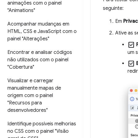
animações com o painel
seguinte:
"Animations"
Em
Priva
Acompanhar mudanças em
HTML
,
CSS e Java
Script com o
Ative as 
painel "Alterações"
check_box
Encontrar e analisar códigos
um s
não utilizados com o painel
check_box
"Cobertura"
redi
Visualizar e carregar
manualmente mapas de
origem com o painel
"Recursos para
desenvolvedores"
Identifique possíveis melhorias
no CSS com o painel "Visão