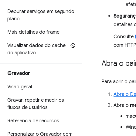
afet
Depurar serviços em segundo
Seguranç
plano
detalhes d
Mais detalhes do frame
Consulte
com HTTPS
Visualizar dados do cache
do aplicativo
Abra o pai
Gravador
Para abrir o pa
Visão geral
Abra o De
Gravar
,
repetir e medir os
Abra o
me
fluxos de usuários
mac
Referência de recursos
Wind
Personalizar o Gravador com