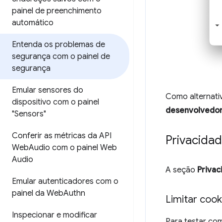
painel de preenchimento
automático
Entenda os problemas de
segurança com o painel de
segurança
Emular sensores do
Como alternativ
dispositivo com o painel
desenvolvedo
"Sensors"
Conferir as métricas da API
Privacidad
Web
Audio com o painel Web
Audio
A seção
Privac
Emular autenticadores com o
painel da Web
Authn
Limitar cook
Inspecionar e modificar
Para testar co