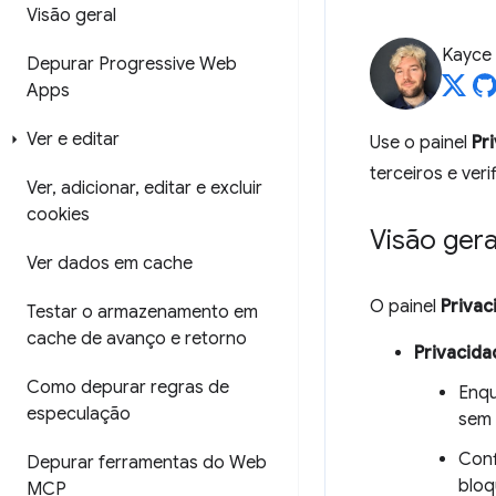
Visão geral
Kayce
Depurar Progressive Web
Apps
Ver e editar
Use o painel
Pr
terceiros e ver
Ver
,
adicionar
,
editar e excluir
cookies
Visão gera
Ver dados em cache
O painel
Privac
Testar o armazenamento em
cache de avanço e retorno
Privacida
Como depurar regras de
Enqu
especulação
sem 
Conf
Depurar ferramentas do Web
bloq
MCP