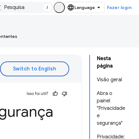
/
Fazer login
entantes
Nesta
página
Visão geral
Abra o
Isso foi útil?
painel
egurança
"Privacidade
e
segurança"
Privacidade: