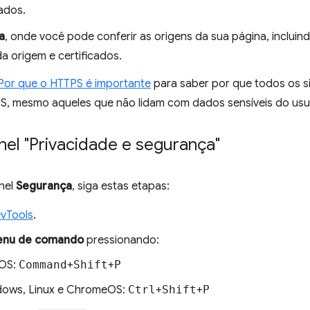
ados.
a
, onde você pode conferir as origens da sua página, inclui
a origem e certificados.
Por que o HTTPS é importante
para saber por que todos os s
, mesmo aqueles que não lidam com dados sensíveis do usu
nel "Privacidade e segurança"
inel
Segurança
, siga estas etapas:
vTools
.
nu de comando
pressionando:
OS:
Command
+
Shift
+
P
ows, Linux e ChromeOS:
Ctrl
+
Shift
+
P