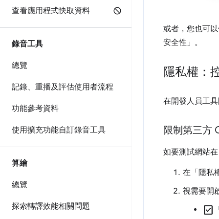
查看應用程式快取資料
或者，您也可以
安全性」
。
錄音工具
總覽
隱私權：控
記錄、重播及評估使用者流程
在開發人員工具
功能參考資料
限制第三方 Co
使用擴充功能自訂錄音工具
如要測試網站在 
算繪
在「隱私
總覽
視需要開
探索轉譯效能相關問題
check_box