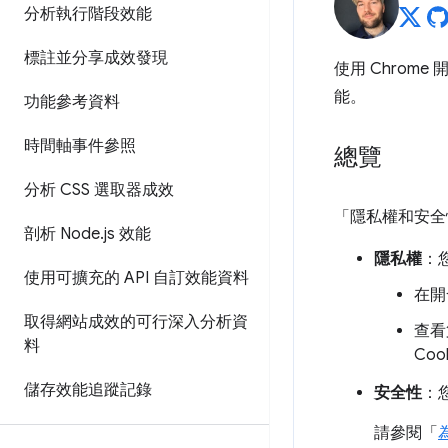
分析執行階段效能
標註並分享成效發現
使用 Chrom
能。
功能參考資料
時間軸事件參照
總覽
分析 CSS 選取器成效
「隱私權和安全
剖析 Node
.
js 效能
隱私權
：
使用可擴充的 API 自訂效能資料
在開
取得網站成效的可行深入分析資
查看
料
Co
儲存效能追蹤記錄
安全性
：
請參閱「