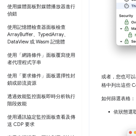
使用媒體面板對媒體播放器進行
偵錯
使用記憶體檢查器面板檢查
Array
Buffer、Typed
Array、
Data
View 或 Wasm 記憶體
使用「網路條件」面板覆寫使用
者代理程式字串
使用「要求條件」面板選擇性封
或者，您也可以根
鎖或節流資源
格中列出這些 Co
透過效能監控面板即時分析執行
如何篩選表格：
階段效能
依狀態選
使用通訊協定監控面板查看及傳
送 CDP 要求