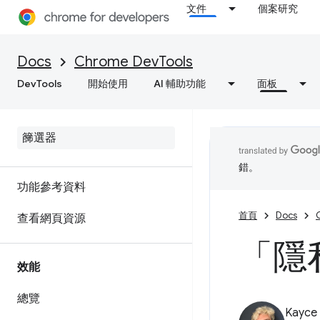
文件
個案研究
對 C/C++ WebAssembly 進行
偵錯
Docs
Chrome DevTools
DevTools
開始使用
AI 輔助功能
面板
網路
總覽
檢查網路活動
錯。
功能參考資料
首頁
Docs
查看網頁資源
「隱
效能
總覽
Kayce