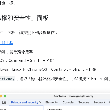
料也一樣。
私權和安全性」面板
性」
面板，請按照下列步驟操作：
人員工具
。
按鍵，開啟
指令選單
：
cOS：
Command
+
Shift
+
P
鍵
dows、Linux 和 ChromeOS：
Control
+
Shift
+
P
鍵
privacy
，選取「顯示隱私權和安全性」
，然後按下
Enter
鍵