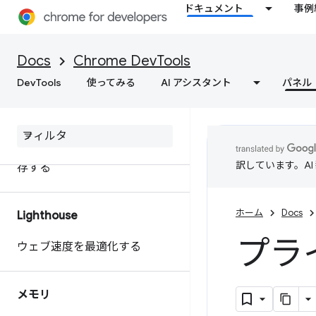
ドキュメント
事例
extensibility API を使用してパ
フォーマンス データをカスタ
マイズする
Docs
Chrome DevTools
DevTools
使ってみる
AI アシスタント
パネル
ウェブサイトのパフォーマンス
に関する行動につながるインサ
イトを取得
パフォーマンス トレースを保
訳しています。A
存する
ホーム
Docs
Lighthouse
プラ
ウェブ速度を最適化する
メモリ