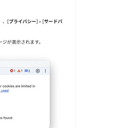
）、[
プライバシー
] > [
サードパ
ージが表示されます。