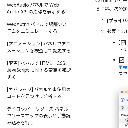
Chrome で
Web
Audio パネルで Web
るには、次の操
Audio API の指標を表示する
[
プライバ
Web
Authn パネルで認証シス
テムをエミュレートする
必要に応
check_box
[
[アニメーション] パネルでアニ
トま
メーションを検査して変更する
check_box
[
[変更] パネルで HTML、CSS、
定義
Java
Script に対する変更を確認
スで
する
[カバレッジ] パネルで未使用の
コードを見つけて分析する
デベロッパー リソース パネル
でソースマップの表示と手動読
み込みを行う