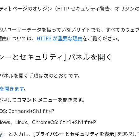
ティ
]: ページのオリジン（HTTP セキュリティ警告、オリジ
高いユーザーデータを扱っていないサイトでも、すべてのウェブサイ
理由については、
HTTPS が重要な理由
をご覧ください。
シーとセキュリティ] パネルを開く
] パネルを開く手順は次のとおりです。
ls を開きます
。
を押して
コマンド メニュー
を開きます。
OS:
Command
+
Shift
+
P
dows、Linux、ChromeOS:
Ctrl
+
Shift
+
P
y
」と入力し、[
プライバシーとセキュリティを表示
] を選択し