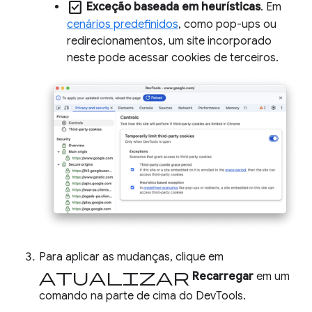
check_box
Exceção baseada em heurísticas
. Em
cenários predefinidos
, como pop-ups ou
redirecionamentos, um site incorporado
neste pode acessar cookies de terceiros.
Para aplicar as mudanças, clique em
Atualizar
Recarregar
em um
comando na parte de cima do DevTools.