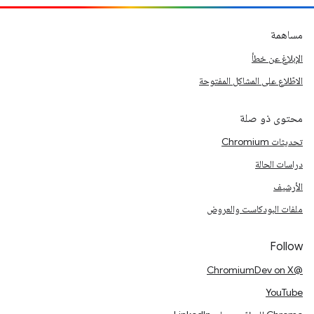
مساهمة
الإبلاغ عن خطأ
الاطّلاع على المشاكل المفتوحة
محتوى ذو صلة
تحديثات Chromium
دراسات الحالة
الأرشيف
ملفات البودكاست والعروض
Follow
@ChromiumDev on X
YouTube