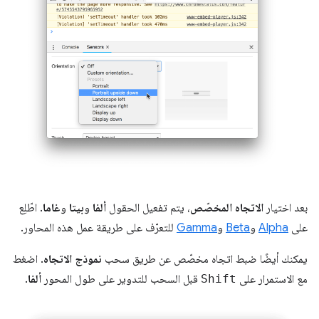
بعد اختيار
الاتجاه المخصّص
، يتم تفعيل الحقول
ألفا
و
بيتا
و
غاما
. اطّلِع
على
Alpha
و
Beta
و
Gamma
للتعرّف على طريقة عمل هذه المحاور.
يمكنك أيضًا ضبط اتجاه مخصّص عن طريق سحب
نموذج الاتجاه
. اضغط
مع الاستمرار على
Shift
قبل السحب للتدوير على طول المحور
ألفا
.