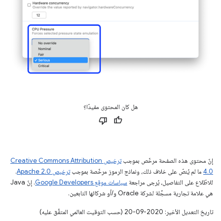
هل كان المحتوى مفيدًا؟
إنّ محتوى هذه الصفحة مرخّص بموجب
ترخيص Creative Commons Attribution
4.0‏
ما لم يُنصّ على خلاف ذلك، ونماذج الرموز مرخّصة بموجب
ترخيص Apache 2.0‏
.
للاطّلاع على التفاصيل، يُرجى مراجعة
سياسات موقع Google Developers‏
. إنّ Java
هي علامة تجارية مسجَّلة لشركة Oracle و/أو شركائها التابعين.
تاريخ التعديل الأخير: 2020-09-20 (حسب التوقيت العالمي المتفَّق عليه)