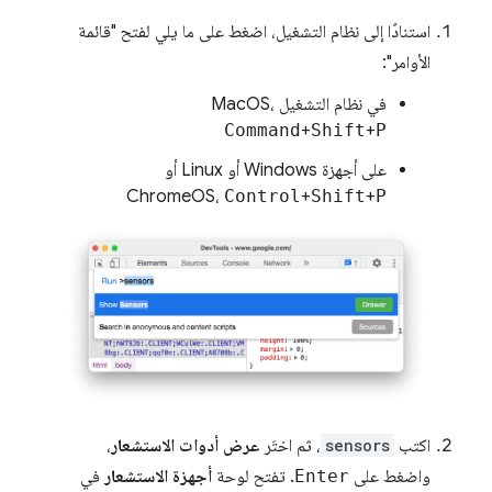
استنادًا إلى نظام التشغيل، اضغط على ما يلي لفتح "قائمة
الأوامر":
في نظام التشغيل MacOS،
Command
+
Shift
+
P
على أجهزة Windows أو Linux أو
ChromeOS،
Control
+
Shift
+
P
اكتب
sensors
، ثم اختَر
عرض أدوات الاستشعار
،
واضغط على
Enter
. تفتح لوحة
أجهزة الاستشعار
في