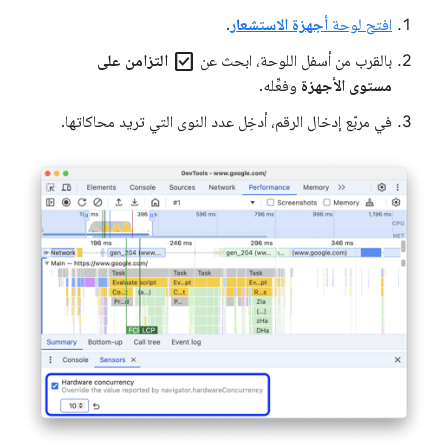
افتح لوحة
أجهزة الاستشعار
.
check_box
بالقرب من أسفل اللوحة، ابحث عن
التزامن على
مستوى الأجهزة
وفعِّله.
في مربّع إدخال الرقم، أدخِل عدد النوى التي تريد محاكاتها.