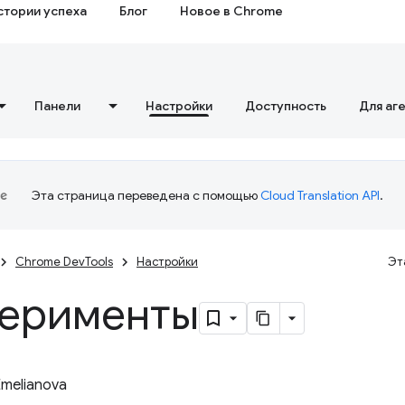
стории успеха
Блог
Новое в Chrome
Панели
Настройки
Доступность
Для аг
Эта страница переведена с помощью
Cloud Translation API
.
Chrome DevTools
Настройки
Эт
ерименты
Emelianova