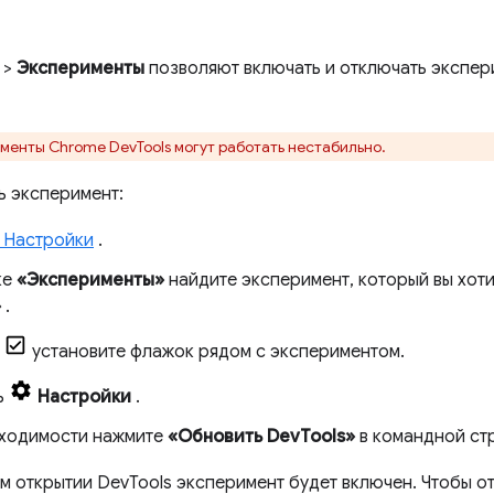
>
Эксперименты
позволяют включать и отключать экспе
менты Chrome DevTools могут работать нестабильно.
ь эксперимент:
 Настройки
.
ке
«Эксперименты»
найдите эксперимент, который вы хоти
»
.
е
установите флажок рядом с экспериментом.
ь
Настройки
.
ходимости нажмите
«Обновить DevTools»
в командной стр
 открытии DevTools эксперимент будет включен. Чтобы о