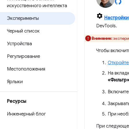
искусственного интеллекта
Настройки
Эксперименты
DevTools.
Черный список
Внимание:
экспери
Устройства
Чтобы включит
Регулирование
Откройте
Местоположения
На вклад
«Фильтр
Ярлыки
Включит
Ресурсы
Закрыват
Инженерный блог
При необ
При следующем