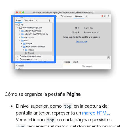
Cómo se organiza la pestaña
Página
:
El nivel superior, como
top
en la captura de
pantalla anterior, representa un
marco HTML
.
Verás el ícono
top
en cada página que visites.
top
representa el marco del documento principal.