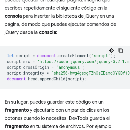
escribes repetidamente el siguiente código en la
consola
para insertar la biblioteca de jQuery en una
página, de modo que puedas ejecutar comandos de
jQuery desde la
consola
:
let
script
=
document
.
createElement
(
'script'
);
script
.
src
=
'https://code.jquery.com/jquery-3.2.1.m
script
.
crossOrigin
=
'anonymous'
;
script
.
integrity
=
'sha256-hwg4gsxgFZhOsEEamdOYGBf13
document
.
head
.
appendChild
(
script
);
En su lugar, puedes guardar este código en un
fragmento
y ejecutarlo con un par de clics en los
botones cuando lo necesites. DevTools guarda el
fragmento
en tu sistema de archivos. Por ejemplo,