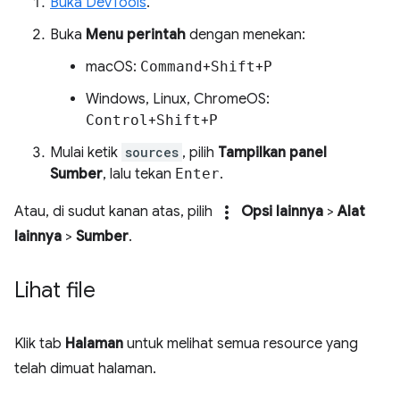
Buka DevTools
.
Buka
Menu perintah
dengan menekan:
macOS:
Command
+
Shift
+
P
Windows, Linux, ChromeOS:
Control
+
Shift
+
P
Mulai ketik
sources
, pilih
Tampilkan panel
Sumber
, lalu tekan
Enter
.
more_vert
Atau, di sudut kanan atas, pilih
Opsi lainnya
>
Alat
lainnya
>
Sumber
.
Lihat file
Klik tab
Halaman
untuk melihat semua resource yang
telah dimuat halaman.