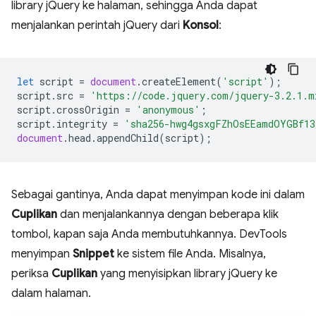
library jQuery ke halaman, sehingga Anda dapat
menjalankan perintah jQuery dari
Konsol
:
let
script
=
document
.
createElement
(
'script'
);
script
.
src
=
'https://code.jquery.com/jquery-3.2.1.m
script
.
crossOrigin
=
'anonymous'
;
script
.
integrity
=
'sha256-hwg4gsxgFZhOsEEamdOYGBf13
document
.
head
.
appendChild
(
script
);
Sebagai gantinya, Anda dapat menyimpan kode ini dalam
Cuplikan
dan menjalankannya dengan beberapa klik
tombol, kapan saja Anda membutuhkannya. DevTools
menyimpan
Snippet
ke sistem file Anda. Misalnya,
periksa
Cuplikan
yang menyisipkan library jQuery ke
dalam halaman.