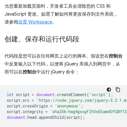
当您重新加载页面时，开发者工具会清除您的 CSS 和
JavaScript 更改。如需了解如何将更改保存到文件系统，
请参阅
设置 Workspace
。
创建、保存和运行代码段
代码段是您可以在任何网页上运行的脚本。假设您在
控制台
中反复输入以下代码，以便将 jQuery 库插入到网页中，从
而可以在
控制台
中运行 jQuery 命令：
let
script
=
document
.
createElement
(
'script'
);
script
.
src
=
'https://code.jquery.com/jquery-3.2.1.m
script
.
crossOrigin
=
'anonymous'
;
script
.
integrity
=
'sha256-hwg4gsxgFZhOsEEamdOYGBf13
document
.
head
.
appendChild
(
script
);