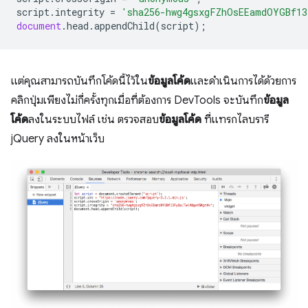
script
.
integrity
=
'sha256-hwg4gsxgFZhOsEEamdOYGBf13
document
.
head
.
appendChild
(
script
);
แต่คุณสามารถบันทึกโค้ดนี้ไว้ใน
ข้อมูลโค้ด
และดำเนินการได้ด้วยการ
คลิกปุ่มเพียงไม่กี่ครั้งทุกเมื่อที่ต้องการ DevTools จะบันทึก
ข้อมูล
โค้ด
ลงในระบบไฟล์ เช่น ตรวจสอบ
ข้อมูลโค้ด
ที่แทรกไลบรารี
jQuery ลงในหน้าเว็บ