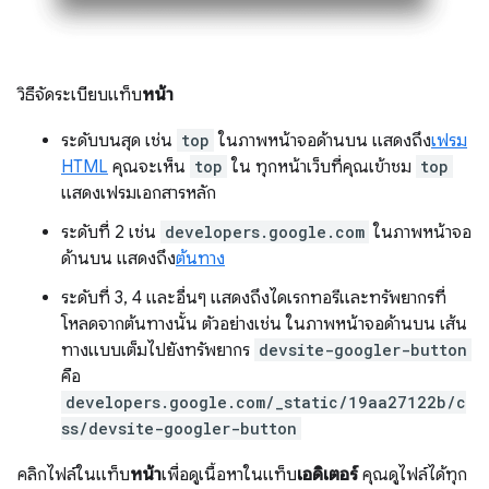
วิธีจัดระเบียบแท็บ
หน้า
ระดับบนสุด เช่น
top
ในภาพหน้าจอด้านบน แสดงถึง
เฟรม
HTML
คุณจะเห็น
top
ใน ทุกหน้าเว็บที่คุณเข้าชม
top
แสดงเฟรมเอกสารหลัก
ระดับที่ 2 เช่น
developers.google.com
ในภาพหน้าจอ
ด้านบน แสดงถึง
ต้นทาง
ระดับที่ 3, 4 และอื่นๆ แสดงถึงไดเรกทอรีและทรัพยากรที่
โหลดจากต้นทางนั้น ตัวอย่างเช่น ในภาพหน้าจอด้านบน เส้น
ทางแบบเต็มไปยังทรัพยากร
devsite-googler-button
คือ
developers.google.com/_static/19aa27122b/c
ss/devsite-googler-button
คลิกไฟล์ในแท็บ
หน้า
เพื่อดูเนื้อหาในแท็บ
เอดิเตอร์
คุณดูไฟล์ได้ทุก