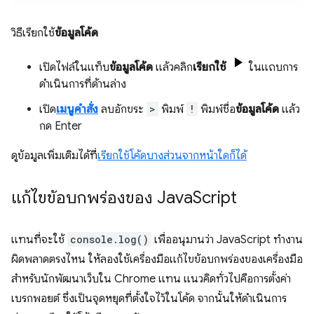
วิธีเรียกใช้
ข้อมูลโค้ด
เปิดไฟล์ในแท็บ
ข้อมูลโค้ด
แล้วคลิก
เรียกใช้
ในแถบการ
ดำเนินการที่ด้านล่าง
เปิด
เมนูคำสั่ง
ลบอักขระ
>
พิมพ์
!
พิมพ์ชื่อ
ข้อมูลโค้ด
แล้ว
กด Enter
ดูข้อมูลเพิ่มเติมได้ที่
เรียกใช้โค้ดบางส่วนจากหน้าใดก็ได้
แก้ไขข้อบกพร่องของ Java
Script
แทนที่จะใช้
console.log()
เพื่ออนุมานว่า JavaScript ทำงาน
ผิดพลาดตรงไหน ให้ลองใช้เครื่องมือแก้ไขข้อบกพร่องของเครื่องมือ
สำหรับนักพัฒนาเว็บใน Chrome แทน แนวคิดทั่วไปคือการตั้งค่า
เบรกพอยต์ ซึ่งเป็นจุดหยุดที่ตั้งใจไว้ในโค้ด จากนั้นให้ดำเนินการ