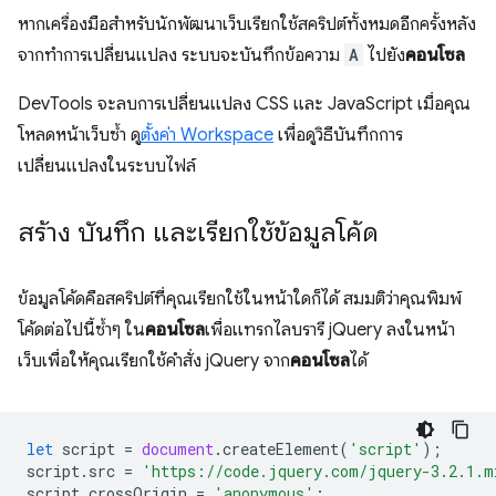
หากเครื่องมือสำหรับนักพัฒนาเว็บเรียกใช้สคริปต์ทั้งหมดอีกครั้งหลัง
จากทำการเปลี่ยนแปลง ระบบจะบันทึกข้อความ
A
ไปยัง
คอนโซล
DevTools จะลบการเปลี่ยนแปลง CSS และ JavaScript เมื่อคุณ
โหลดหน้าเว็บซ้ำ ดู
ตั้งค่า Workspace
เพื่อดูวิธีบันทึกการ
เปลี่ยนแปลงในระบบไฟล์
สร้าง บันทึก และเรียกใช้ข้อมูลโค้ด
ข้อมูลโค้ดคือสคริปต์ที่คุณเรียกใช้ในหน้าใดก็ได้ สมมติว่าคุณพิมพ์
โค้ดต่อไปนี้ซ้ำๆ ใน
คอนโซล
เพื่อแทรกไลบรารี jQuery ลงในหน้า
เว็บเพื่อให้คุณเรียกใช้คำสั่ง jQuery จาก
คอนโซล
ได้
let
script
=
document
.
createElement
(
'script'
);
script
.
src
=
'https://code.jquery.com/jquery-3.2.1.m
script
.
crossOrigin
=
'anonymous'
;