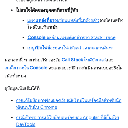
ช่วยให้คุณค้นหาโค้ดได้เร็วขึ้น
ไม่สนใจโค้ดของบุคคลที่สามที่รู้จัก
แผง
แหล่งที่มา
จะซ่อนแหล่งที่มาดังกล่าว
จากโครงสร้าง
ไฟล์ในแท็บ
หน้า
Console
จะซ่อนเฟรมดังกล่าวจาก Stack Trace
เมนู
เปิดไฟล์
จะซ่อนไฟล์ดังกล่าวจากผลการค้นหา
นอกจากนี้ หากเฟรมเวิร์กรองรับ
Call Stack
ในดีบักเกอร์
และ
สแต็กเทรซใน
Console
จะแสดงประวัติการดำเนินการแบบอะซิงโค
รนัสทั้งหมด
ดูข้อมูลเพิ่มเติมได้ที่
การแก้ไขข้อบกพร่องของเว็บสมัยใหม่ในเครื่องมือสำหรับนัก
พัฒนาเว็บใน Chrome
กรณีศึกษา: การแก้ไขข้อบกพร่องของ Angular ที่ดีขึ้นด้วย
DevTools