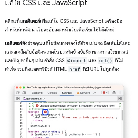
แก้ไข CSS และ Java
Script
คลิกแท็บ
เอดิเตอร์
เพื่อแก้ไข CSS และ JavaScript เครื่องมือ
สำหรับนักพัฒนาเว็บจะอัปเดตหน้าเว็บเพื่อเรียกใช้โค้ดใหม่
เอดิเตอร์
ยังช่วยคุณแก้ไขข้อบกพร่องได้ด้วย เช่น จะขีดเส้นใต้และ
แสดงเคล็ดลับข้อผิดพลาดในบรรทัดข้างข้อผิดพลาดทางไวยากรณ์
และปัญหาอื่นๆ เช่น คำสั่ง CSS
@import
และ
url()
ที่ไม่
สำเร็จ รวมถึงแอตทริบิวต์ HTML
href
ที่มี URL ไม่ถูกต้อง