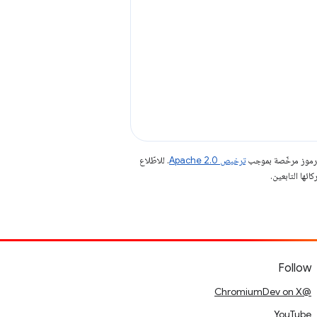
الرموز مرخّصة بموجب
ترخيص Apache 2.0‏
. للاطّلاع
Follow
@ChromiumDev on X
YouTube