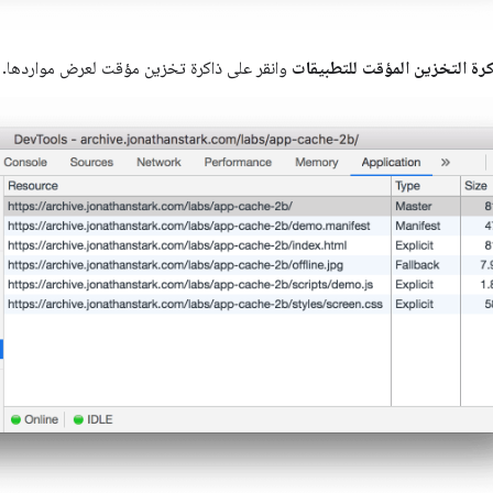
كرة التخزين المؤقت للتطبيقات
وانقر على ذاكرة تخزين مؤقت لعرض مواردها.