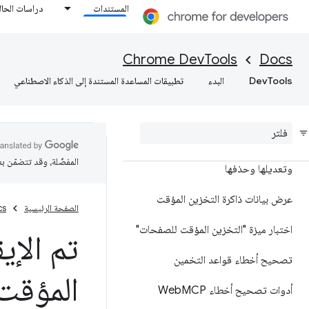
المستندات
دراسات الحال
التطبيقات
Chrome DevTools
Docs
نظرة عامة
DevTools
البدء
تطبيقات المساعدة المستندة إلى الذكاء الاصطناعي
تصحيح أخطاء تطبيقات الويب التقدّمية
عرض وتعديل
عرض ملفات تعريف الارتباط وإضافتها
المفضّلة، وقد تتضمّن ب
وتعديلها وحذفها
عرض بيانات ذاكرة التخزين المؤقت
الصفحة الرئيسية
cs
اختبار ميزة "التخزين المؤقت للصفحات"
تم الإي
تصحيح أخطاء قواعد التخمين
المؤقت
أدوات تصحيح أخطاء Web
MCP