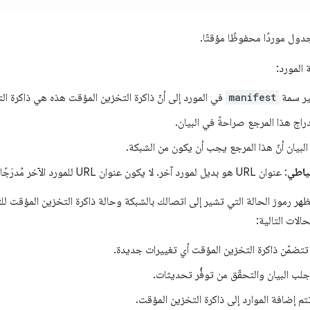
ول موردًا محفوظًا مؤقتًا.
 المورد:
ير سمة
manifest
في المورد إلى أنّ ذاكرة التخزين المؤقت هذه هي ذاكرة ال
دراج هذا المرجع صراحةً في البيان.
 البيان أنّ هذا المرجع يجب أن يكون من الشبكة.
ياطي
: عنوان URL هو بديل لمورد آخر. لا يكون عنوان URL للمورد الآخر مُدرَجًا في "أدوات مطوّري البرامج".
ر رموز الحالة التي تشير إلى اتصالك بالشبكة وحالة ذاكرة التخزين المؤقت لل
الات التالية:
ا تتضمّن ذاكرة التخزين المؤقت أي تغييرات جديدة.
جلب البيان والتحقّق من توفُّر تحديثات.
م إضافة الموارد إلى ذاكرة التخزين المؤقت.