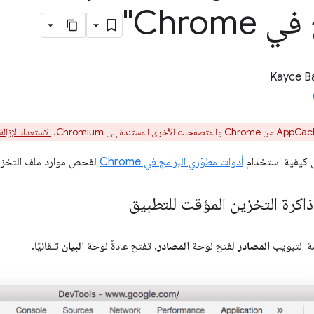
Chrome"
Kayce B
الاستعداد لإزالة ppCache
ل كيفية استخدام
أدوات مطوّري البرامج في Chrome
لفحص موارد ملف التخزين
اكرة التخزين المؤقت للتطبيق
مة التبويب
المصادر
لفتح لوحة
المصادر
. تفتح عادةً لوحة
البيان
تلقائيًا.