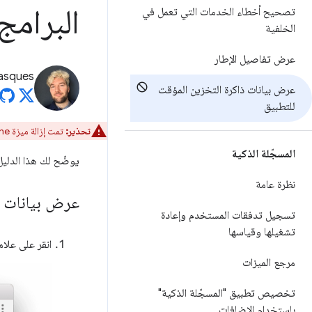
البرامج في 
تصحيح أخطاء الخدمات التي تعمل في
الخلفية
عرض تفاصيل الإطار
asques
عرض بيانات ذاكرة التخزين المؤقت
للتطبيق
تحذير:
تمت إزالة ميزة AppCache من Chrome والمتصفحات الأخرى المستندة إلى Chromium.
المسجّلة الذكية
يوضّح لك هذا الدلي
نظرة عامة
عرض بيانات ذ
تسجيل تدفقات المستخدم وإعادة
تشغيلها وقياسها
انقر على علا
مرجع الميزات
تخصيص تطبيق "المسجّلة الذكية"
باستخدام الإضافات