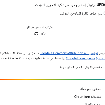
UPD
. يتوفّر إصدار جديد من ذاكرة التخزين المؤقت.
يتم حذف ذاكرة التخزين المؤقت.
هل كان المحتوى مفيدًا؟
بموجب
ترخيص Creative Commons Attribution 4.0‏
ما لم يُنصّ على خلاف ذلك، ونماذج 
قع Google Developers‏
. إنّ Java هي علامة تجارية مسجَّلة لشركة Oracle و/أو شركائها التابعين.
محتوى ذو صلة
تحديثات Chromium
دراسات الحالة