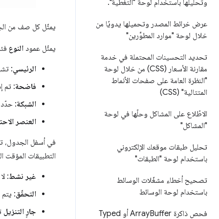
وتحليلها باستخدام لوحة "التغطية"
.
عرض خرائط المصدر وتحميلها يدويًا من
يمثّل كل صف من الجد
خلال لوحة "موارد المطوِّرين"
يمثّل عمود
النوع
فئة
تحديد التحسينات المحتملة في خدمة
الرئيسي
: تش
مقارنة الأسعار (CSS) من خلال لوحة
"النظرة العامة على صفحات الأنماط
فاضحة
: تم إ
المتتالية" (CSS)
الشبكة
: حدّد
الاطّلاع على المشاكل وحلّها في لوحة
العنصر الاحت
"المشاكل"
في أسفل الجدول، تظه
تحليل طبقات موقعك الإلكتروني
التطبيقات المؤقت الح
باستخدام لوحة "الطبقات"
غير نشط
: ل
تصحيح أخطاء مشغّلات الوسائط
باستخدام لوحة الوسائط
التحقّق
: يتم 
جارٍ التنزيل
تت
فحص ذاكرة Array
Buffer أو Typed