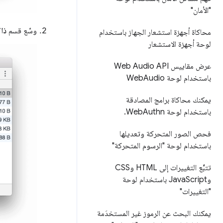
"الأمان"
وسِّع قسم
ذا
محاكاة أجهزة استشعار الجهاز باستخدام
لوحة أجهزة الاستشعار
عرض مقاييس Web Audio API
باستخدام لوحة Web
Audio
يمكنك محاكاة برامج المصادقة
باستخدام لوحة Web
Authn
.
فحص الصور المتحركة وتعديلها
باستخدام لوحة "الرسوم المتحركة"
تتبُّع التغييرات إلى HTML وCSS
وJava
Script باستخدام لوحة
"التغييرات"
يمكنك البحث عن الرموز غير المستخدَمة