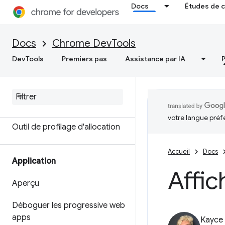
Docs
Études de 
Aperçu
Terminologie liée à la mémoire
Docs
Chrome DevTools
Résoudre les problèmes de
DevTools
Premiers pas
Assistance par IA
mémoire
Enregistrer des instantanés de
segment de mémoire
votre langue préf
Outil de profilage d'allocation
Accueil
Docs
Application
Affic
Aperçu
Déboguer les progressive web
apps
Kayce