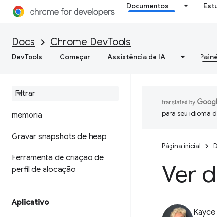
Documentos
Est
Otimizar a velocidade da Web
Memória
Docs
Chrome DevTools
DevTools
Começar
Assistência de IA
Painé
Visão geral
Terminologia de memória
Corrigir problemas de
para seu idioma d
memória
Gravar snapshots de heap
Página inicial
D
Ferramenta de criação de
Ver 
perfil de alocação
Aplicativo
Kayce