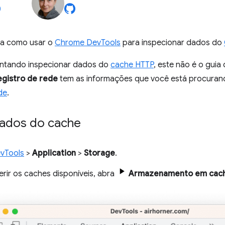
ra como usar o
Chrome DevTools
para inspecionar dados do
entando inspecionar dados do
cache HTTP
, este não é o guia
egistro de rede
tem as informações que você está procuran
de
.
dados do cache
vTools
>
Application
>
Storage
.
erir os caches disponíveis, abra
Armazenamento em cac