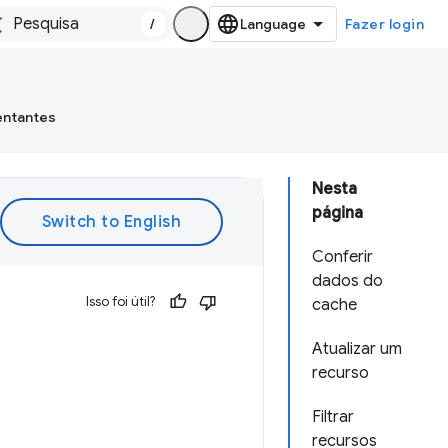
/
Fazer login
entantes
Nesta
página
Conferir
dados do
Isso foi útil?
cache
Atualizar um
recurso
Filtrar
recursos