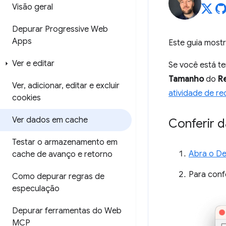
Visão geral
Depurar Progressive Web
Apps
Este guia most
Ver e editar
Se você está t
Tamanho
do
R
Ver
,
adicionar
,
editar e excluir
atividade de re
cookies
Ver dados em cache
Conferir 
Testar o armazenamento em
Abra o De
cache de avanço e retorno
Para conf
Como depurar regras de
especulação
Depurar ferramentas do Web
MCP