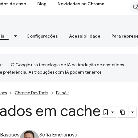
udos de caso
Blog
Novidades no Chrome
is
Configurações
Acessibilidade
Para repres
O Google usa tecnologia de IA na tradução de conteúdos
e preferência. As traduções com IA podem ter erros.
ocs
Chrome DevTools
Painéis
dados em cache
 Basques
Sofia Emelianova