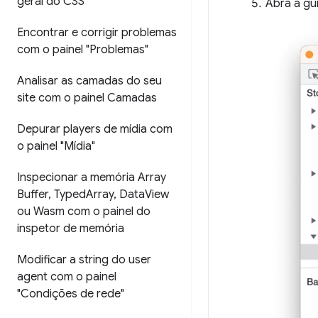
geral do CSS"
Abra a gu
Encontrar e corrigir problemas
com o painel "Problemas"
Analisar as camadas do seu
site com o painel Camadas
Depurar players de mídia com
o painel "Mídia"
Inspecionar a memória Array
Buffer
,
Typed
Array
,
Data
View
ou Wasm com o painel do
inspetor de memória
Modificar a string do user
agent com o painel
"Condições de rede"